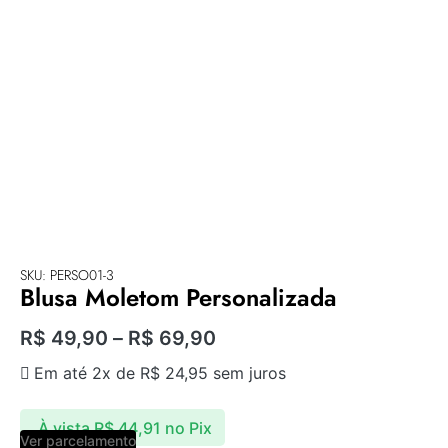
SKU: PERSO01-3
Blusa Moletom Personalizada
R$
49,90
–
R$
69,90
Em até 2x de
R$
24,95
sem juros
À vista
R$
44,91
no Pix
Ver parcelamento