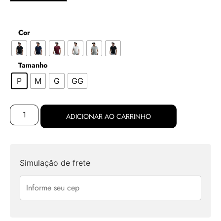
Cor
Tamanho
P
M
G
GG
ADICIONAR AO CARRINHO
Simulação de frete