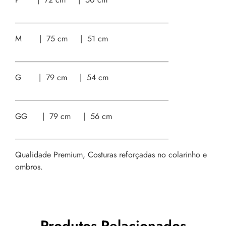
______________________________________
M | 75 cm | 51 cm
______________________________________
G | 79 cm | 54 cm
______________________________________
GG | 79 cm | 56 cm
______________________________________
Qualidade Premium, Costuras reforçadas no colarinho e
ombros.
Produtos Relacionados