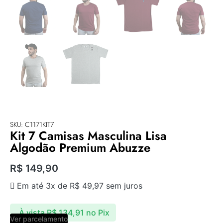
SKU: C1171KIT7
Kit 7 Camisas Masculina Lisa
Algodão Premium Abuzze
R$
149,90
Em até 3x de
R$
49,97
sem juros
À vista
R$
134,91
no Pix
Ver parcelamento