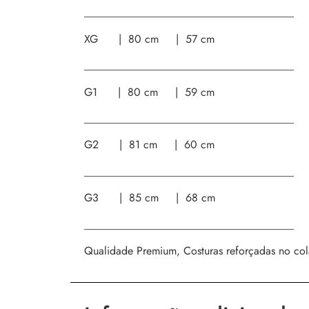
______________________________________
XG | 80 cm | 57 cm
______________________________________
G1 | 80 cm | 59 cm
______________________________________
G2 | 81 cm | 60 cm
______________________________________
G3 | 85 cm | 68 cm
______________________________________
Qualidade Premium, Costuras reforçadas no col