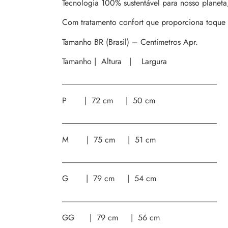
Tecnologia 100% sustentável para nosso planeta
Com tratamento confort que proporciona toque m
Tamanho BR (Brasil) – Centímetros Apr.
Tamanho | Altura | Largura
______________________________________
P | 72 cm | 50 cm
______________________________________
M | 75 cm | 51 cm
______________________________________
G | 79 cm | 54 cm
______________________________________
GG | 79 cm | 56 cm