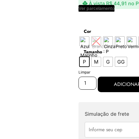
À vista
R$
44,91
no P
Ver parcelamento
Cor
: P
Tamanho
P
M
G
GG
Limpar
ADICIONA
Simulação de frete