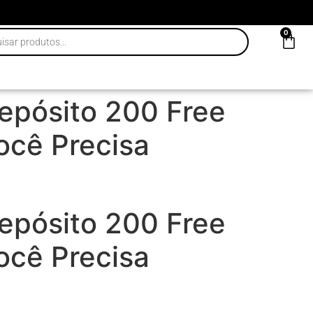
0
epósito 200 Free
ocê Precisa
epósito 200 Free
ocê Precisa