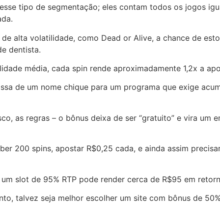
sse tipo de segmentação; eles contam todos os jogos igu
ada.
de alta volatilidade, como Dead or Alive, a chance de esto
e dentista.
lidade média, cada spin rende aproximadamente 1,2x a apos
 passa de um nome chique para um programa que exige acum
co, as regras – o bônus deixa de ser “gratuito” e vira um
er 200 spins, apostar R$0,25 cada, e ainda assim precis
 um slot de 95% RTP pode render cerca de R$95 em retorno
nto, talvez seja melhor escolher um site com bônus de 50%