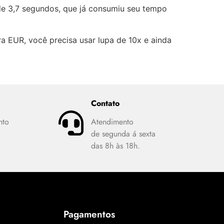
de 3,7 segundos, que já consumiu seu tempo
a EUR, você precisa usar lupa de 10x e ainda
Contato
nto
Atendimento
de segunda á sexta
das 8h às 18h.
Pagamentos