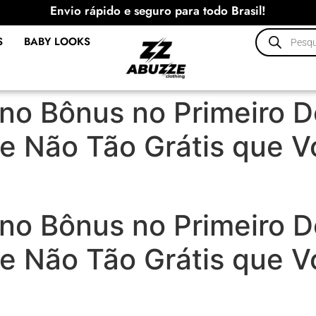
Envio rápido e seguro para todo Brasil!
S
BABY LOOKS
no Bônus no Primeiro D
e Não Tão Grátis que V
no Bônus no Primeiro D
e Não Tão Grátis que V