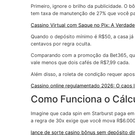
Primeiro, ignore o brilho da publicidade. O
tem taxa de manutenção de 27% que você pa
Cassino Virtual com Saque no Pix: A Verdad
Quando o depósito mínimo é R$50, a casa já 
centavos por regra oculta.
Comparando com a promoção da Bet365, que 
vale menos que dois cafés de R$7,99 cada.
Além disso, a roleta de condição requer apo
Cassino online regulamentado 2026: O caos 
Como Funciona o Cálcu
Imagine que cada spin em Starburst paga em 
a regra de 30x exige que você mova R$6.000
lance de sorte casino bônus sem depósito d