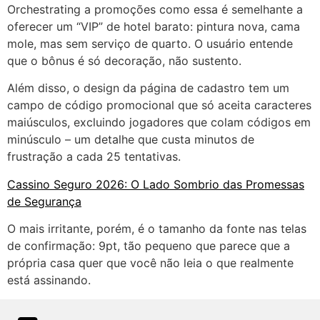
Orchestrating a promoções como essa é semelhante a
oferecer um “VIP” de hotel barato: pintura nova, cama
mole, mas sem serviço de quarto. O usuário entende
que o bônus é só decoração, não sustento.
Além disso, o design da página de cadastro tem um
campo de código promocional que só aceita caracteres
maiúsculos, excluindo jogadores que colam códigos em
minúsculo – um detalhe que custa minutos de
frustração a cada 25 tentativas.
Cassino Seguro 2026: O Lado Sombrio das Promessas
de Segurança
O mais irritante, porém, é o tamanho da fonte nas telas
de confirmação: 9pt, tão pequeno que parece que a
própria casa quer que você não leia o que realmente
está assinando.