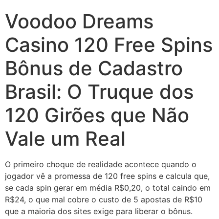
Voodoo Dreams
Casino 120 Free Spins
Bônus de Cadastro
Brasil: O Truque dos
120 Girões que Não
Vale um Real
O primeiro choque de realidade acontece quando o
jogador vê a promessa de 120 free spins e calcula que,
se cada spin gerar em média R$0,20, o total caindo em
R$24, o que mal cobre o custo de 5 apostas de R$10
que a maioria dos sites exige para liberar o bônus.