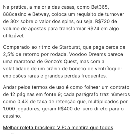
Na prática, a maioria das casas, como Bet365,
888casino e Betway, coloca um requisito de turnover
de 30x sobre o valor dos spins, ou seja, R$720 de
volume de apostas para transformar R$24 em algo
utilizável.
Comparado ao ritmo de Starburst, que paga cerca de
2,5% de retorno por rodada, Voodoo Dreams parece
uma maratona de Gonzo’s Quest, mas com a
volatilidade de um crânio de boneco de ventríloquo:
explosões raras e grandes perdas frequentes.
Andar pelos termos de uso é como folhear um contrato
de 12 páginas em fonte 9; cada parágrafo traz números
como 0,4% de taxa de retenção que, multiplicados por
1.000 jogadores, geram R$400 de lucro direto para o
cassino.
Melhor roleta brasileiro VIP: a mentira que todos