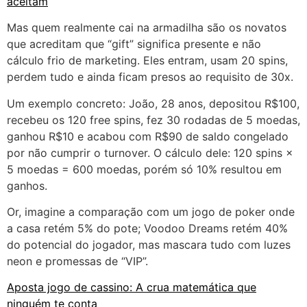
aceitam
Mas quem realmente cai na armadilha são os novatos
que acreditam que “gift” significa presente e não
cálculo frio de marketing. Eles entram, usam 20 spins,
perdem tudo e ainda ficam presos ao requisito de 30x.
Um exemplo concreto: João, 28 anos, depositou R$100,
recebeu os 120 free spins, fez 30 rodadas de 5 moedas,
ganhou R$10 e acabou com R$90 de saldo congelado
por não cumprir o turnover. O cálculo dele: 120 spins ×
5 moedas = 600 moedas, porém só 10% resultou em
ganhos.
Or, imagine a comparação com um jogo de poker onde
a casa retém 5% do pote; Voodoo Dreams retém 40%
do potencial do jogador, mas mascara tudo com luzes
neon e promessas de “VIP”.
Aposta jogo de cassino: A crua matemática que
ninguém te conta