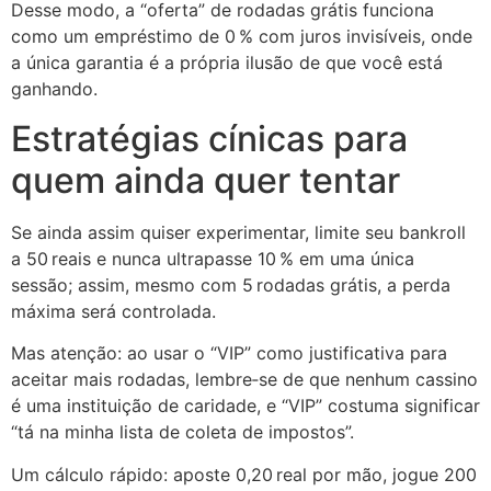
Desse modo, a “oferta” de rodadas grátis funciona
como um empréstimo de 0 % com juros invisíveis, onde
a única garantia é a própria ilusão de que você está
ganhando.
Estratégias cínicas para
quem ainda quer tentar
Se ainda assim quiser experimentar, limite seu bankroll
a 50 reais e nunca ultrapasse 10 % em uma única
sessão; assim, mesmo com 5 rodadas grátis, a perda
máxima será controlada.
Mas atenção: ao usar o “VIP” como justificativa para
aceitar mais rodadas, lembre‑se de que nenhum cassino
é uma instituição de caridade, e “VIP” costuma significar
“tá na minha lista de coleta de impostos”.
Um cálculo rápido: aposte 0,20 real por mão, jogue 200