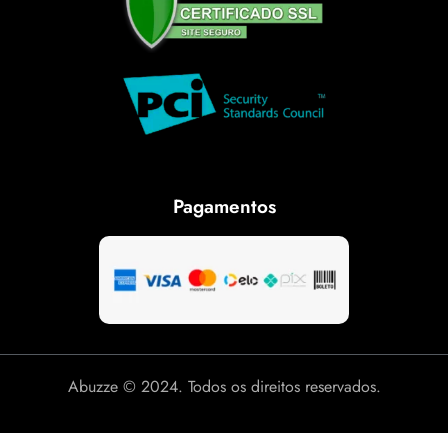
Pagamentos
Abuzze © 2024. Todos os direitos reservados.