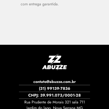
com entrega garantida.
contato@abuzze.com.br
(31) 99139-7836
CNPJ: 39.991.073/0001-28
Rua Prudente de Morais 321 sala 711
Jardim do lago, Nova Serrana MG