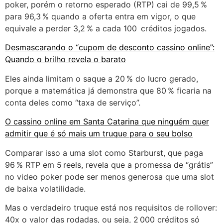
poker, porém o retorno esperado (RTP) cai de 99,5 %
para 96,3 % quando a oferta entra em vigor, o que
equivale a perder 3,2 % a cada 100 créditos jogados.
Desmascarando o “cupom de desconto cassino online”:
Quando o brilho revela o barato
Eles ainda limitam o saque a 20 % do lucro gerado,
porque a matemática já demonstra que 80 % ficaria na
conta deles como “taxa de serviço”.
O cassino online em Santa Catarina que ninguém quer
admitir que é só mais um truque para o seu bolso
Comparar isso a uma slot como Starburst, que paga
96 % RTP em 5 reels, revela que a promessa de “grátis”
no video poker pode ser menos generosa que uma slot
de baixa volatilidade.
Mas o verdadeiro truque está nos requisitos de rollover:
40x o valor das rodadas, ou seja, 2 000 créditos só