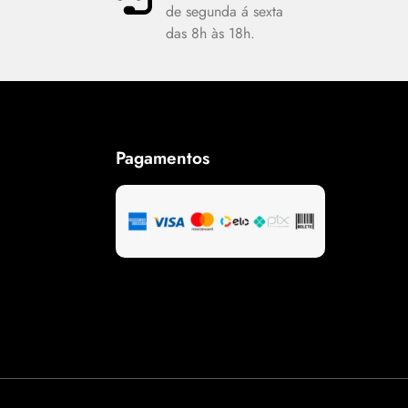
de segunda á sexta
das 8h às 18h.
Pagamentos