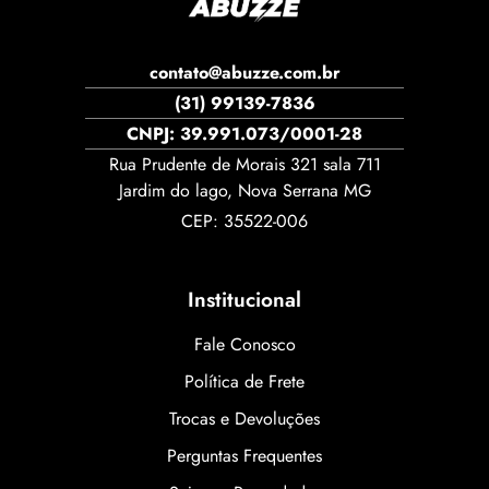
contato@abuzze.com.br
(31) 99139-7836
CNPJ: 39.991.073/0001-28
Rua Prudente de Morais 321 sala 711
Jardim do lago, Nova Serrana MG
CEP: 35522-006
Institucional
Fale Conosco
Política de Frete
Trocas e Devoluções
Perguntas Frequentes