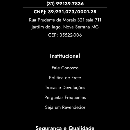
(31) 99139-7836
CNPJ: 39.991.073/0001-28
Rua Prudente de Morais 321 sala 711
Jardim do lago, Nova Serrana MG
CEP: 35522-006
Institucional
Fale Conosco
Política de Frete
Trocas e Devoluções
Perguntas Frequentes
Seja um Revendedor
Segurança e Qualidade