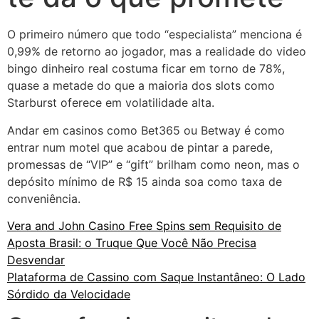
O primeiro número que todo “especialista” menciona é
0,99% de retorno ao jogador, mas a realidade do video
bingo dinheiro real costuma ficar em torno de 78%,
quase a metade do que a maioria dos slots como
Starburst oferece em volatilidade alta.
Andar em casinos como Bet365 ou Betway é como
entrar num motel que acabou de pintar a parede,
promessas de “VIP” e “gift” brilham como neon, mas o
depósito mínimo de R$ 15 ainda soa como taxa de
conveniência.
Vera and John Casino Free Spins sem Requisito de
Aposta Brasil: o Truque Que Você Não Precisa
Desvendar
Plataforma de Cassino com Saque Instantâneo: O Lado
Sórdido da Velocidade