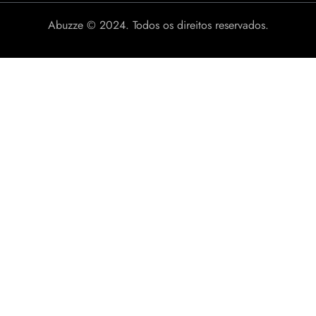
Abuzze © 2024. Todos os direitos reservados.