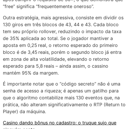
“free” significa “frequentemente oneroso”.
Outra estratégia, mais agressiva, consiste em dividir os
130 giros em três blocos de 43, 44 e 43. Cada bloco
tem seu próprio rollover, reduzindo o impacto da taxa
de 35% aplicada ao total. Se o jogador mantiver a
aposta em 0,25 real, o retorno esperado do primeiro
bloco é de 3,45 reais, porém o segundo bloco já entra
em zona de alta volatilidade, elevando o retorno
esperado para 5,8 reais – ainda assim, o cassino
mantém 95% da margem.
É importante notar que o “código secreto” não é uma
senha de acesso a riqueza; é apenas um gatilho para
que o algoritmo contabilize mais 130 eventos que, na
prática, não alteram significativamente o RTP (Return to
Player) da máquina.
Casino dando bônus no cadastro: o truque sujo que