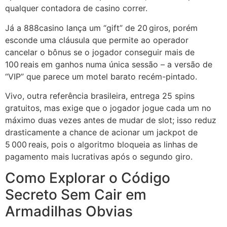
qualquer contadora de casino correr.
Já a 888casino lança um “gift” de 20 giros, porém
esconde uma cláusula que permite ao operador
cancelar o bônus se o jogador conseguir mais de
100 reais em ganhos numa única sessão – a versão de
“VIP” que parece um motel barato recém-pintado.
Vivo, outra referência brasileira, entrega 25 spins
gratuitos, mas exige que o jogador jogue cada um no
máximo duas vezes antes de mudar de slot; isso reduz
drasticamente a chance de acionar um jackpot de
5 000 reais, pois o algoritmo bloqueia as linhas de
pagamento mais lucrativas após o segundo giro.
Como Explorar o Código
Secreto Sem Cair em
Armadilhas Obvias