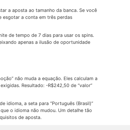
ustar a aposta ao tamanho da banca. Se você
e esgotar a conta em três perdas
ite de tempo de 7 dias para usar os spins.
eixando apenas a ilusão de oportunidade
moção” não muda a equação. Eles calculam a
exigidas. Resultado: -R$242,50 de “valor”
de idioma, a seta para “Português (Brasil)”
er que o idioma não mudou. Um detalhe tão
quisitos de aposta.