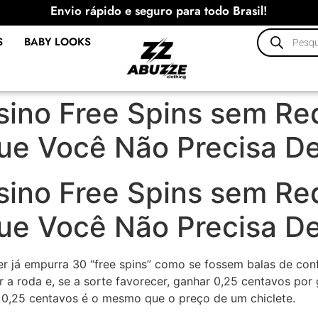
Envio rápido e seguro para todo Brasil!
S
BABY LOOKS
ino Free Spins sem Req
Que Você Não Precisa D
ino Free Spins sem Req
Que Você Não Precisa D
er já empurra 30 “free spins” como se fossem balas de conf
a roda e, se a sorte favorecer, ganhar 0,25 centavos por g
 0,25 centavos é o mesmo que o preço de um chiclete.