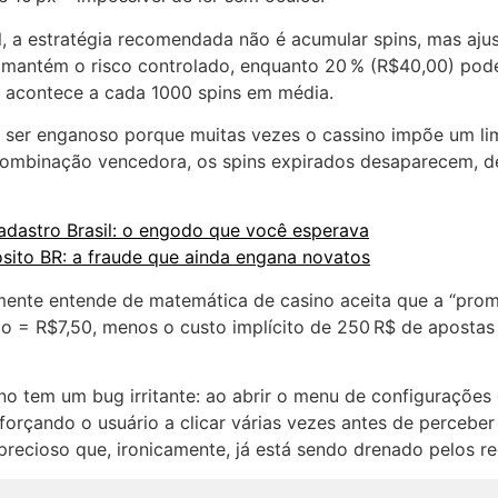
l, a estratégia recomendada não é acumular spins, mas aj
 mantém o risco controlado, enquanto 20 % (R$40,00) pod
e acontece a cada 1000 spins em média.
e ser enganoso porque muitas vezes o cassino impõe um lim
 combinação vencedora, os spins expirados desaparecem, d
adastro Brasil: o engodo que você esperava
sito BR: a fraude que ainda engana novatos
lmente entende de matemática de casino aceita que a “pro
o = R$7,50, menos o custo implícito de 250 R$ de apostas 
no tem um bug irritante: ao abrir o menu de configurações 
 forçando o usuário a clicar várias vezes antes de perceb
ecioso que, ironicamente, já está sendo drenado pelos re