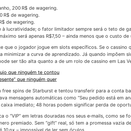
anho, 200 R$ de wagering.
00 R$ de wagering.
R$ de wagering.
 lucratividade; o fator limitador sempre será o teto de g
o máximo será apenas R$7,50 – ainda menos que o custo de
ge que o jogador jogue em slots específicos. Se o cassino q
a minimizar a curva de aprendizado. Já quando impõem sl
pode ser tão alta quanto a de um rolo de cassino em Las V
sujo que ninguém te contou
resente” que ninguém quer
ee spins de Starburst e tentou transferir para a conta ba
iava mensagens automáticas como “Seu pedido está em aná
caixa imediato; 48 horas podem significar perda de oport
a o “VIP” em letras douradas nos seus e‑mails, como se fos
úmero premiado. Sem “gift” real, só tem a promessa vazia 
 10 px – impossível de ler sem óculos.