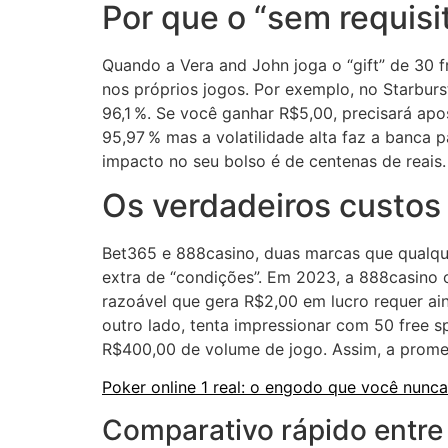
Por que o “sem requisi
Quando a Vera and John joga o “gift” de 30 f
nos próprios jogos. Por exemplo, no Starburs
96,1 %. Se você ganhar R$5,00, precisará ap
95,97 % mas a volatilidade alta faz a banca p
impacto no seu bolso é de centenas de reais.
Os verdadeiros custos 
Bet365 e 888casino, duas marcas que qualq
extra de “condições”. Em 2023, a 888casino 
razoável que gera R$2,00 em lucro requer ain
outro lado, tenta impressionar com 50 free s
R$400,00 de volume de jogo. Assim, a promes
Poker online 1 real: o engodo que você nunca
Comparativo rápido entre 