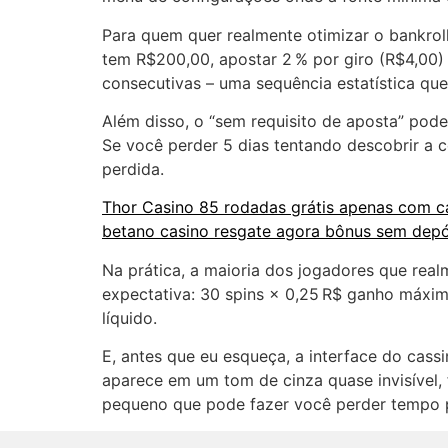
Para quem quer realmente otimizar o bankrol
tem R$200,00, apostar 2 % por giro (R$4,00)
consecutivas – uma sequência estatística qu
Além disso, o “sem requisito de aposta” pod
Se você perder 5 dias tentando descobrir a
perdida.
Thor Casino 85 rodadas grátis apenas com c
betano casino resgate agora bônus sem depó
Na prática, a maioria dos jogadores que rea
expectativa: 30 spins × 0,25 R$ ganho máxim
líquido.
E, antes que eu esqueça, a interface do cassi
aparece em um tom de cinza quase invisível,
pequeno que pode fazer você perder tempo pr