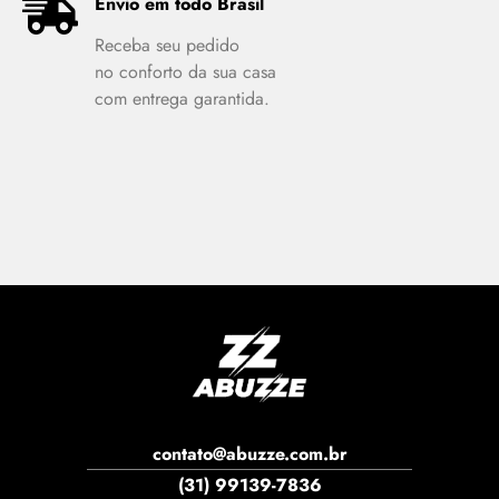
Envio em todo Brasil
Receba seu pedido
no conforto da sua casa
com entrega garantida.
contato@abuzze.com.br
(31) 99139-7836