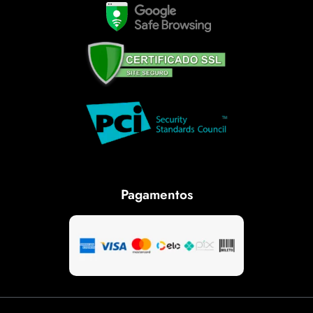
Pagamentos