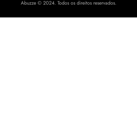
Abuzze © 2024. Todos os direitos reservados.