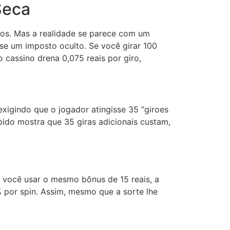
Seca
itos. Mas a realidade se parece com um
e um imposto oculto. Se você girar 100
 cassino drena 0,075 reais por giro,
xigindo que o jogador atingisse 35 “giroes
ápido mostra que 35 giras adicionais custam,
e você usar o mesmo bônus de 15 reais, a
 por spin. Assim, mesmo que a sorte lhe