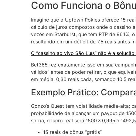
Como Funciona o Bônu
Imagine que o Uptown Pokies oferece 15 reais
cálculo de juros compostos onde o cassino 
vezes em Starburst, que tem RTP de 96,1%, o 
resultando em um déficit de 7,5 reais antes 
O “cassino ao vivo São Luís” não é a soluçã
Bet365 fez exatamente isso em sua campanha 
válidos” antes de poder retirar, o que equiv
em média, 0,30 reais cada, somando 10,5 rea
Exemplo Prático: Compar
Gonzo’s Quest tem volatilidade média-alta; c
probabilidade de alcançar um payout de 1500
sorria, o lucro real será 1500 × 0,995 ≈ 1492,5
15 reais de bônus “grátis”