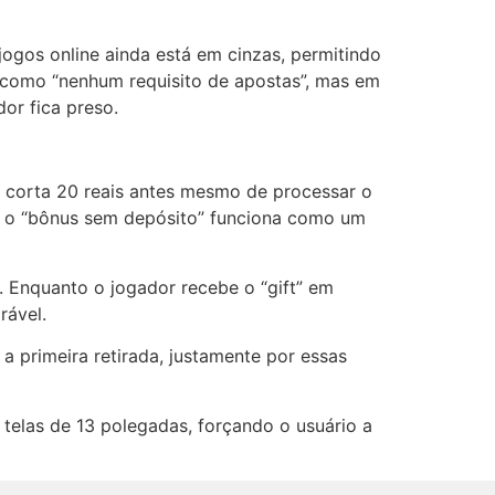
e jogos online ainda está em cinzas, permitindo
 como “nenhum requisito de apostas”, mas em
or fica preso.
o corta 20 reais antes mesmo de processar o
ca, o “bônus sem depósito” funciona como um
. Enquanto o jogador recebe o “gift” em
rável.
 primeira retirada, justamente por essas
 telas de 13 polegadas, forçando o usuário a