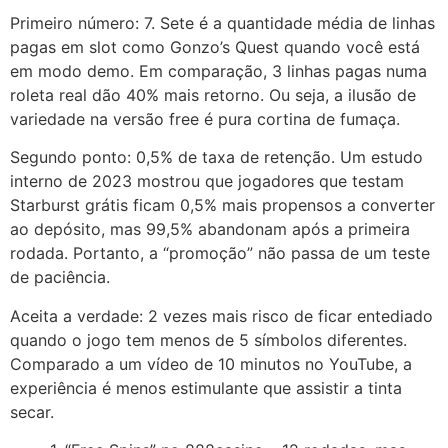
Primeiro número: 7. Sete é a quantidade média de linhas
pagas em slot como Gonzo’s Quest quando você está
em modo demo. Em comparação, 3 linhas pagas numa
roleta real dão 40% mais retorno. Ou seja, a ilusão de
variedade na versão free é pura cortina de fumaça.
Segundo ponto: 0,5% de taxa de retenção. Um estudo
interno de 2023 mostrou que jogadores que testam
Starburst grátis ficam 0,5% mais propensos a converter
ao depósito, mas 99,5% abandonam após a primeira
rodada. Portanto, a “promoção” não passa de um teste
de paciência.
Aceita a verdade: 2 vezes mais risco de ficar entediado
quando o jogo tem menos de 5 símbolos diferentes.
Comparado a um vídeo de 10 minutos no YouTube, a
experiência é menos estimulante que assistir a tinta
secar.