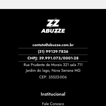
contato@abuzze.com.br
(31) 99139-7836
CNPJ: 39.991.073/0001-28
Rua Prudente de Morais 321 sala 711
Jardim do lago, Nova Serrana MG
CEP: 35522-006
Institucional
Fale Conosco