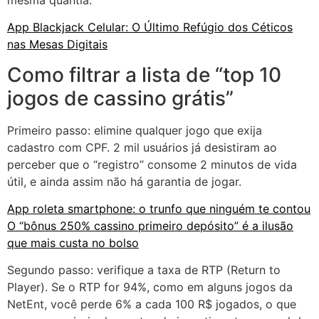
App Blackjack Celular: O Último Refúgio dos Céticos
nas Mesas Digitais
Como filtrar a lista de “top 10
jogos de cassino grátis”
Primeiro passo: elimine qualquer jogo que exija
cadastro com CPF. 2 mil usuários já desistiram ao
perceber que o “registro” consome 2 minutos de vida
útil, e ainda assim não há garantia de jogar.
App roleta smartphone: o trunfo que ninguém te contou
O “bônus 250% cassino primeiro depósito” é a ilusão
que mais custa no bolso
Segundo passo: verifique a taxa de RTP (Return to
Player). Se o RTP for 94%, como em alguns jogos da
NetEnt, você perde 6% a cada 100 R$ jogados, o que