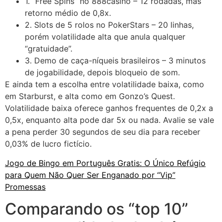
1. “Free Spins” no 888casino – 12 rodadas, mas
retorno médio de 0,8x.
2. Slots de 5 rolos no PokerStars – 20 linhas,
porém volatilidade alta que anula qualquer
“gratuidade”.
3. Demo de caça-níqueis brasileiros – 3 minutos
de jogabilidade, depois bloqueio de som.
E ainda tem a escolha entre volatilidade baixa, como
em Starburst, e alta como em Gonzo’s Quest.
Volatilidade baixa oferece ganhos frequentes de 0,2x a
0,5x, enquanto alta pode dar 5x ou nada. Avalie se vale
a pena perder 30 segundos de seu dia para receber
0,03% de lucro fictício.
Jogo de Bingo em Português Gratis: O Único Refúgio
para Quem Não Quer Ser Enganado por “Vip”
Promessas
Comparando os “top 10”