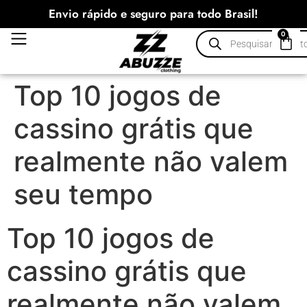
Envio rápido e seguro para todo Brasil!
0
Top 10 jogos de
cassino grátis que
realmente não valem
seu tempo
Top 10 jogos de
cassino grátis que
realmente não valem