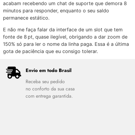
acabam recebendo um chat de suporte que demora 8
minutos para responder, enquanto o seu saldo
permanece estático.
E não me faça falar da interface de um slot que tem
fonte de 8 pt, quase ilegível, obrigando a dar zoom de
150% só para ler o nome da linha paga. Essa é a última
gota de paciência que eu consigo tolerar.
Envio em todo Brasil
Receba seu pedido
no conforto da sua casa
com entrega garantida.