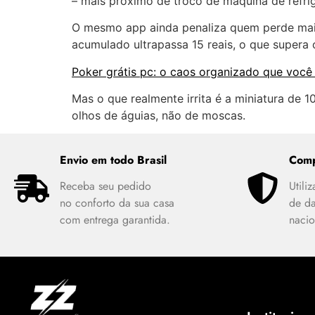
– mais próximo de troco de máquina de refrig
O mesmo app ainda penaliza quem perde mais
acumulado ultrapassa 15 reais, o que supera o 
Poker grátis pc: o caos organizado que você
Mas o que realmente irrita é a miniatura de
olhos de águias, não de moscas.
Envio em todo Brasil
Comp
Receba seu pedido
Utili
no conforto da sua casa
de d
com entrega garantida.
nacio