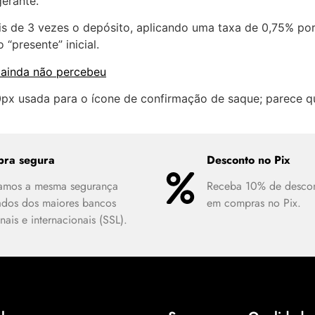
erante.
 de 3 vezes o depósito, aplicando uma taxa de 0,75% por 
“presente” inicial.
 ainda não percebeu
 10px usada para o ícone de confirmação de saque; parece 
ra segura
Desconto no Pix
zamos a mesma segurança
Receba 10% de desco
ados dos maiores bancos
em compras no Pix.
nais e internacionais (SSL).