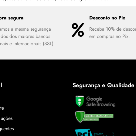
ra segura
Desconto no Pix
zamos a mesma segurança
Receba 10% de desco
ados dos maiores bancos
em compras no Pix.
nais e internacionais (SSL).
l
Segurança e Qualidade
ete
luções
quentes