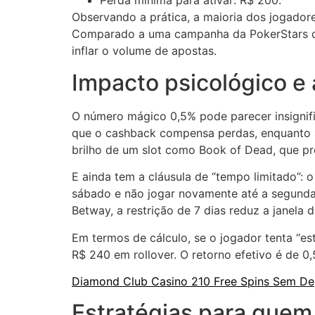
Perda mínima para ativar: R$ 200.
Observando a prática, a maioria dos jogadore
Comparado a uma campanha da PokerStars que 
inflar o volume de apostas.
Impacto psicológico e
O número mágico 0,5% pode parecer insignifi
que o cashback compensa perdas, enquanto a 
brilho de um slot como Book of Dead, que pr
E ainda tem a cláusula de “tempo limitado”: 
sábado e não jogar novamente até a segunda
Betway, a restrição de 7 dias reduz a janela
Em termos de cálculo, se o jogador tenta “es
R$ 240 em rollover. O retorno efetivo é de 0,
Diamond Club Casino 210 Free Spins Sem Dep
Estratégias para quem 