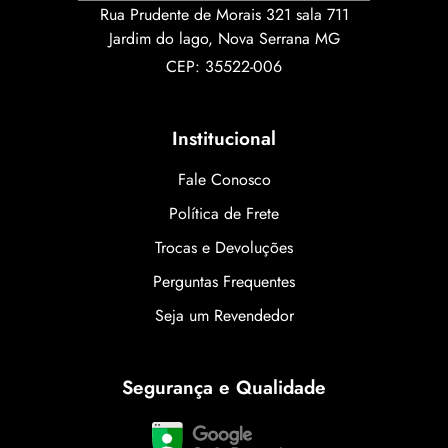
Rua Prudente de Morais 321 sala 711
Jardim do lago, Nova Serrana MG
CEP: 35522-006
Institucional
Fale Conosco
Política de Frete
Trocas e Devoluções
Perguntas Frequentes
Seja um Revendedor
Segurança e Qualidade