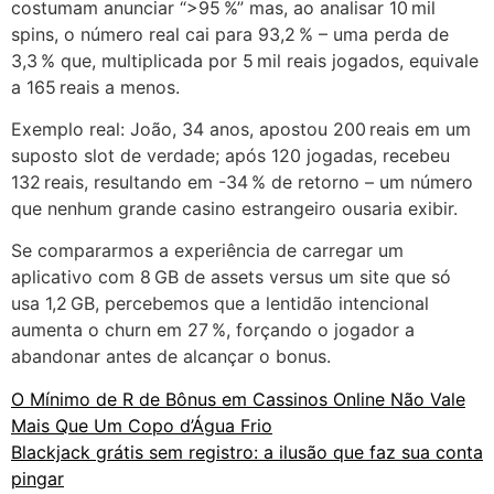
costumam anunciar “>95 %” mas, ao analisar 10 mil
spins, o número real cai para 93,2 % – uma perda de
3,3 % que, multiplicada por 5 mil reais jogados, equivale
a 165 reais a menos.
Exemplo real: João, 34 anos, apostou 200 reais em um
suposto slot de verdade; após 120 jogadas, recebeu
132 reais, resultando em -34 % de retorno – um número
que nenhum grande casino estrangeiro ousaria exibir.
Se compararmos a experiência de carregar um
aplicativo com 8 GB de assets versus um site que só
usa 1,2 GB, percebemos que a lentidão intencional
aumenta o churn em 27 %, forçando o jogador a
abandonar antes de alcançar o bonus.
O Mínimo de R de Bônus em Cassinos Online Não Vale
Mais Que Um Copo d’Água Frio
Blackjack grátis sem registro: a ilusão que faz sua conta
pingar