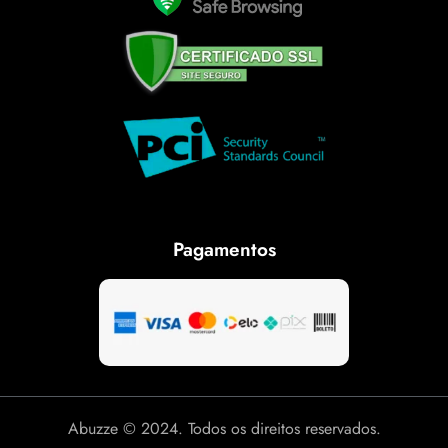
Pagamentos
Abuzze © 2024. Todos os direitos reservados.