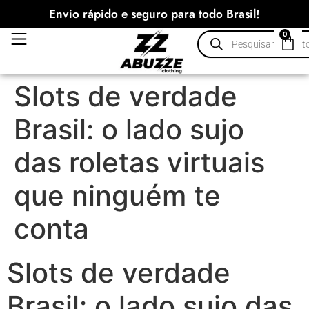
Envio rápido e seguro para todo Brasil!
0
Slots de verdade
Brasil: o lado sujo
das roletas virtuais
que ninguém te
conta
Slots de verdade
Brasil: o lado sujo das