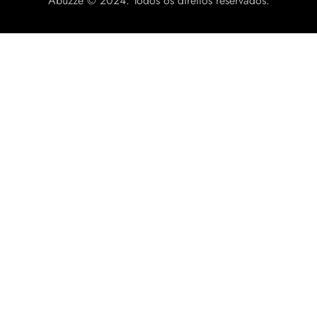
Abuzze © 2024. Todos os direitos reservados.