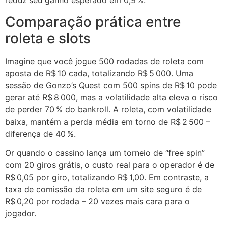
reduz seu ganho esperado em 0,9 %.
Comparação prática entre
roleta e slots
Imagine que você jogue 500 rodadas de roleta com
aposta de R$ 10 cada, totalizando R$ 5 000. Uma
sessão de Gonzo’s Quest com 500 spins de R$ 10 pode
gerar até R$ 8 000, mas a volatilidade alta eleva o risco
de perder 70 % do bankroll. A roleta, com volatilidade
baixa, mantém a perda média em torno de R$ 2 500 –
diferença de 40 %.
Or quando o cassino lança um torneio de “free spin”
com 20 giros grátis, o custo real para o operador é de
R$ 0,05 por giro, totalizando R$ 1,00. Em contraste, a
taxa de comissão da roleta em um site seguro é de
R$ 0,20 por rodada – 20 vezes mais cara para o
jogador.