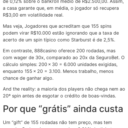
de 0,12% sobre o bankroll médio de R$2.500,00. Assim,
a casa garante que, em média, o jogador só recupera
R$3,00 em volatilidade real.
Mas veja, Jogadores que acreditam que 155 spins
podem virar R$10.000 estão ignorando que a taxa de
acerto de um spin típico como Starburst é de 2,5%.
Em contraste, 888casino oferece 200 rodadas, mas
com wager de 30x, comparado ao 20x da SeguroBet. O
cálculo simples: 200 × 30 = 6.000 unidades exigidas,
enquanto 155 × 20 = 3.100. Menos trabalho, menos
chance de ganhar algo.
And the reality: a maioria dos players não chega nem ao
20º spin antes de esgotar o crédito de boas-vindas.
Por que “grátis” ainda custa
Um “gift” de 155 rodadas não tem preço, mas tem