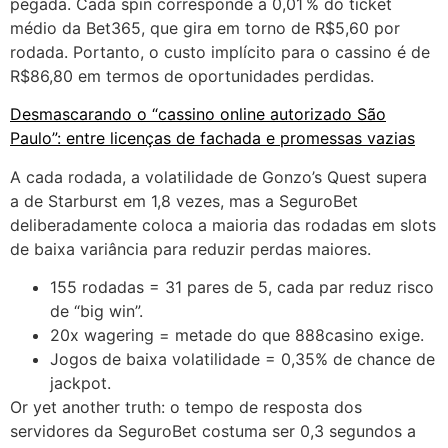
pegada. Cada spin corresponde a 0,01 % do ticket
médio da Bet365, que gira em torno de R$5,60 por
rodada. Portanto, o custo implícito para o cassino é de
R$86,80 em termos de oportunidades perdidas.
Desmascarando o “cassino online autorizado São
Paulo”: entre licenças de fachada e promessas vazias
A cada rodada, a volatilidade de Gonzo’s Quest supera
a de Starburst em 1,8 vezes, mas a SeguroBet
deliberadamente coloca a maioria das rodadas em slots
de baixa variância para reduzir perdas maiores.
155 rodadas = 31 pares de 5, cada par reduz risco
de “big win”.
20x wagering = metade do que 888casino exige.
Jogos de baixa volatilidade = 0,35% de chance de
jackpot.
Or yet another truth: o tempo de resposta dos
servidores da SeguroBet costuma ser 0,3 segundos a