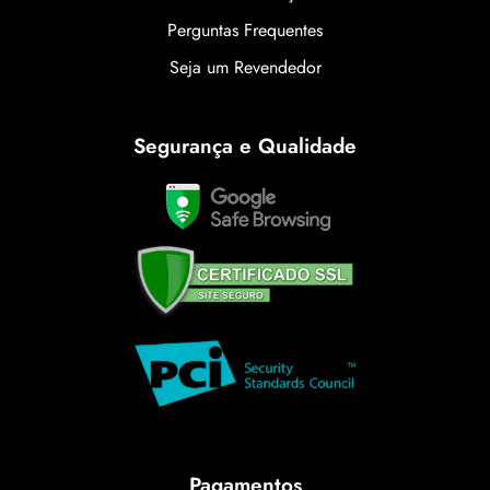
Perguntas Frequentes
Seja um Revendedor
Segurança e Qualidade
Pagamentos