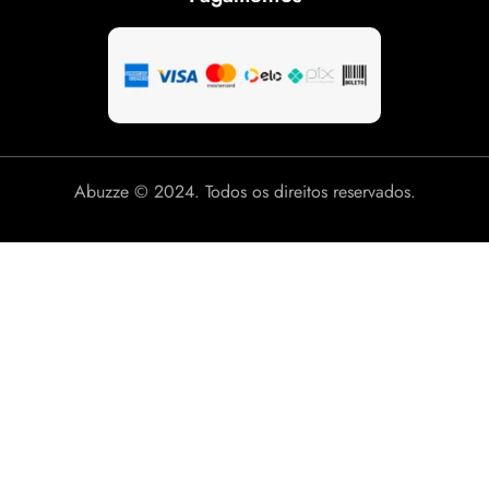
Abuzze © 2024. Todos os direitos reservados.