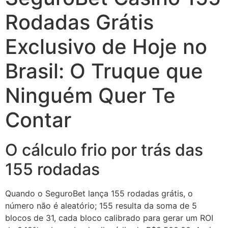
Rodadas Grátis
Exclusivo de Hoje no
Brasil: O Truque que
Ninguém Quer Te
Contar
O cálculo frio por trás das
155 rodadas
Quando o SeguroBet lança 155 rodadas grátis, o
número não é aleatório; 155 resulta da soma de 5
blocos de 31, cada bloco calibrado para gerar um ROI