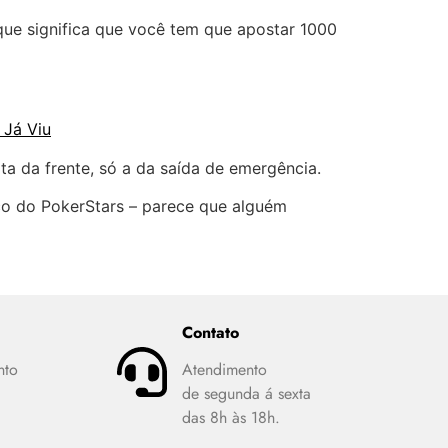
 que significa que você tem que apostar 1000
 Já Viu
ta da frente, só a da saída de emergência.
ço do PokerStars – parece que alguém
Contato
nto
Atendimento
de segunda á sexta
das 8h às 18h.