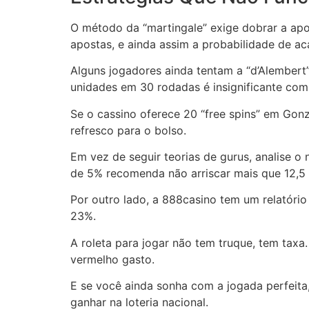
O método da “martingale” exige dobrar a ap
apostas, e ainda assim a probabilidade de a
Alguns jogadores ainda tentam a “d’Alembert
unidades em 30 rodadas é insignificante com
Se o cassino oferece 20 “free spins” em Gonz
refresco para o bolso.
Em vez de seguir teorias de gurus, analise o
de 5% recomenda não arriscar mais que 12,5 
Por outro lado, a 888casino tem um relatór
23%.
A roleta para jogar não tem truque, tem tax
vermelho gasto.
E se você ainda sonha com a jogada perfeita
ganhar na loteria nacional.