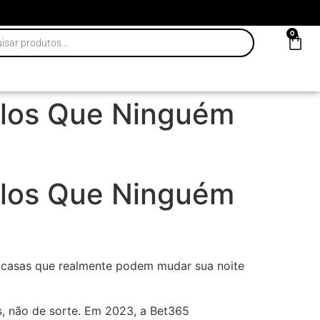
0
culos Que Ninguém
culos Que Ninguém
de casas que realmente podem mudar sua noite
s, não de sorte. Em 2023, a Bet365