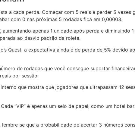
osta a cada perda. Começar com 5 reais e perder 5 vezes
cabar com 0 nas próximas 5 rodadas fica em 0,00003.
”, aumentando apenas 1 unidade após perda e diminuindo 1 
parada ao desvio padrão da roleta.
o’s Quest, a expectativa ainda é de perda de 5% devido ao
 número de rodadas que você consegue suportar financeiram
reais por sessão.
io interno que mostra que jogadores que ultrapassam 12 s
a. Cada “VIP” é apenas um selo de papel, como um hotel ba
, lembre‑se que a probabilidade de acertar 3 números con