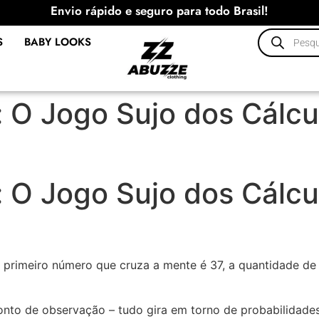
Envio rápido e seguro para todo Brasil!
S
BABY LOOKS
r: O Jogo Sujo dos Cál
r: O Jogo Sujo dos Cál
 o primeiro número que cruza a mente é 37, a quantidade 
onto de observação – tudo gira em torno de probabilidade