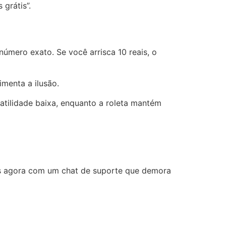
grátis”.
número exato. Se você arrisca 10 reais, o
imenta a ilusão.
atilidade baixa, enquanto a roleta mantém
as agora com um chat de suporte que demora