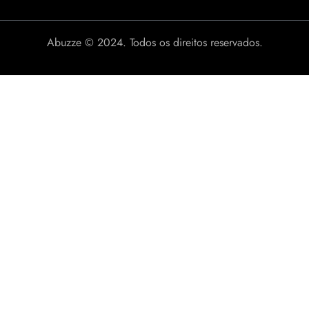
Abuzze © 2024. Todos os direitos reservados.