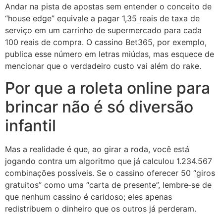
Andar na pista de apostas sem entender o conceito de
“house edge” equivale a pagar 1,35 reais de taxa de
serviço em um carrinho de supermercado para cada
100 reais de compra. O cassino Bet365, por exemplo,
publica esse número em letras miúdas, mas esquece de
mencionar que o verdadeiro custo vai além do rake.
Por que a roleta online para
brincar não é só diversão
infantil
Mas a realidade é que, ao girar a roda, você está
jogando contra um algoritmo que já calculou 1.234.567
combinações possíveis. Se o cassino oferecer 50 “giros
gratuitos” como uma “carta de presente”, lembre‑se de
que nenhum cassino é caridoso; eles apenas
redistribuem o dinheiro que os outros já perderam.