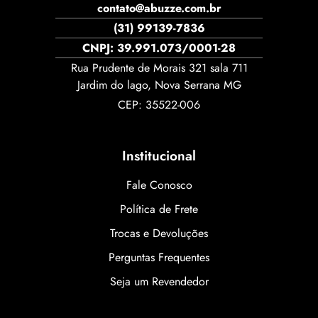
contato@abuzze.com.br
(31) 99139-7836
CNPJ: 39.991.073/0001-28
Rua Prudente de Morais 321 sala 711
Jardim do lago, Nova Serrana MG
CEP: 35522-006
Institucional
Fale Conosco
Política de Frete
Trocas e Devoluções
Perguntas Frequentes
Seja um Revendedor