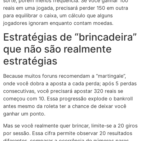
sorte, porém menos frequência. Se você ganhar 100
reais em uma jogada, precisará perder 150 em outra
para equilibrar o caixa, um cálculo que alguns
jogadores ignoram enquanto contam moedas.
Estratégias de “brincadeira”
que não são realmente
estratégias
Because muitos foruns recomendam a “martingale”,
onde você dobra a aposta a cada perda; após 5 perdas
consecutivas, você precisará apostar 320 reais se
começou com 10. Essa progressão explode o bankroll
antes mesmo da roleta ter a chance de deixar você
ganhar um ponto.
Mas se você realmente quer brincar, limite-se a 20 giros
por sessão. Essa cifra permite observar 20 resultados
diferentes, comparar a ocorrência de números pares