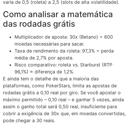
varia de 0,5 (roleta) a 2,5 (slots de alta volatilidade).
Como analisar a matemática
das rodadas grátis
Multiplicador de aposta: 30x (Betano) = 600
moedas necessárias para sacar.
Taxa de rendimento da roleta: 97,3% = perda
média de 2,7% por aposta.
Risco comparativo: roleta vs. Starburst (RTP
96,1%) ≈ diferença de 1,2%.
E ainda tem o detalhe de que a maioria das
plataformas, como PokerStars, limita as apostas de
rodadas grátis a 0,10 real por giro. Se você apostar o
máximo permitido – 0,10 real – e ganhar 5 vezes, ainda
assim o ganho total será 0,50 real, insuficiente para
cobrir a exigência de 30x que, em moedas convertidas,
pode chegar a 30 reais.