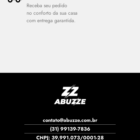
Receba seu pedido
no conforto da sua casa
com entrega garantida.
contato@abuzze.com.br
(31) 99139-7836
CNPJ: 39.991.073/0001-28