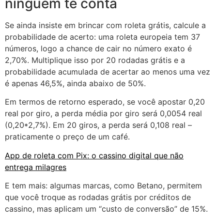
ninguém te conta
Se ainda insiste em brincar com roleta grátis, calcule a
probabilidade de acerto: uma roleta europeia tem 37
números, logo a chance de cair no número exato é
2,70%. Multiplique isso por 20 rodadas grátis e a
probabilidade acumulada de acertar ao menos uma vez
é apenas 46,5%, ainda abaixo de 50%.
Em termos de retorno esperado, se você apostar 0,20
real por giro, a perda média por giro será 0,0054 real
(0,20*2,7%). Em 20 giros, a perda será 0,108 real –
praticamente o preço de um café.
App de roleta com Pix: o cassino digital que não
entrega milagres
E tem mais: algumas marcas, como Betano, permitem
que você troque as rodadas grátis por créditos de
cassino, mas aplicam um “custo de conversão” de 15%.