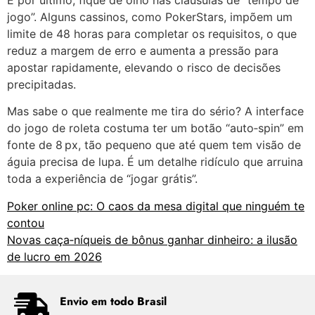
jogo”. Alguns cassinos, como PokerStars, impõem um
limite de 48 horas para completar os requisitos, o que
reduz a margem de erro e aumenta a pressão para
apostar rapidamente, elevando o risco de decisões
precipitadas.
Mas sabe o que realmente me tira do sério? A interface
do jogo de roleta costuma ter um botão “auto‑spin” em
fonte de 8 px, tão pequeno que até quem tem visão de
águia precisa de lupa. É um detalhe ridículo que arruina
toda a experiência de “jogar grátis”.
Poker online pc: O caos da mesa digital que ninguém te
contou
Novas caça‑níqueis de bônus ganhar dinheiro: a ilusão
de lucro em 2026
Envio em todo Brasil