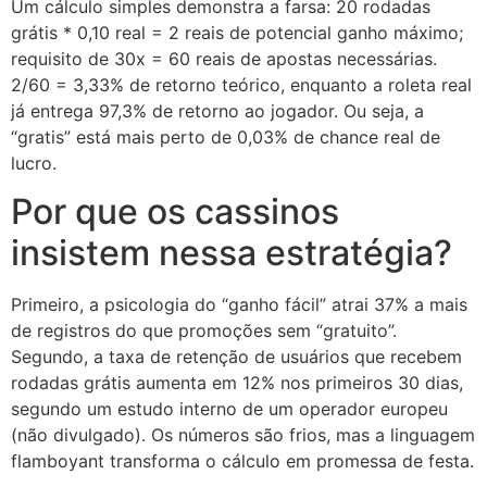
Um cálculo simples demonstra a farsa: 20 rodadas
grátis * 0,10 real = 2 reais de potencial ganho máximo;
requisito de 30x = 60 reais de apostas necessárias.
2/60 = 3,33% de retorno teórico, enquanto a roleta real
já entrega 97,3% de retorno ao jogador. Ou seja, a
“gratis” está mais perto de 0,03% de chance real de
lucro.
Por que os cassinos
insistem nessa estratégia?
Primeiro, a psicologia do “ganho fácil” atrai 37% a mais
de registros do que promoções sem “gratuito”.
Segundo, a taxa de retenção de usuários que recebem
rodadas grátis aumenta em 12% nos primeiros 30 dias,
segundo um estudo interno de um operador europeu
(não divulgado). Os números são frios, mas a linguagem
flamboyant transforma o cálculo em promessa de festa.