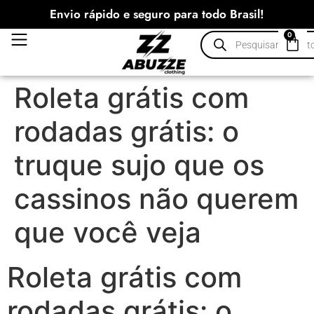
Envio rápido e seguro para todo Brasil!
0
Roleta grátis com
rodadas grátis: o
truque sujo que os
cassinos não querem
que você veja
Roleta grátis com
rodadas grátis: o