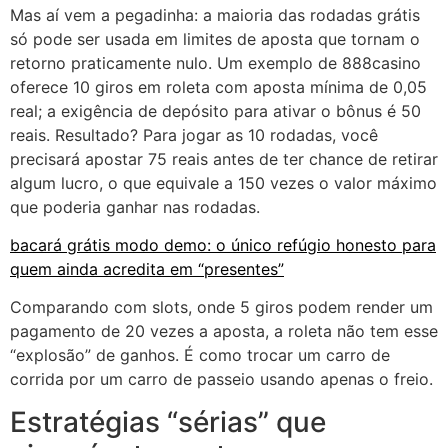
Mas aí vem a pegadinha: a maioria das rodadas grátis
só pode ser usada em limites de aposta que tornam o
retorno praticamente nulo. Um exemplo de 888casino
oferece 10 giros em roleta com aposta mínima de 0,05
real; a exigência de depósito para ativar o bônus é 50
reais. Resultado? Para jogar as 10 rodadas, você
precisará apostar 75 reais antes de ter chance de retirar
algum lucro, o que equivale a 150 vezes o valor máximo
que poderia ganhar nas rodadas.
bacará grátis modo demo: o único refúgio honesto para
quem ainda acredita em “presentes”
Comparando com slots, onde 5 giros podem render um
pagamento de 20 vezes a aposta, a roleta não tem esse
“explosão” de ganhos. É como trocar um carro de
corrida por um carro de passeio usando apenas o freio.
Estratégias “sérias” que