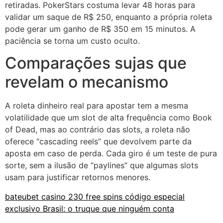
retiradas. PokerStars costuma levar 48 horas para
validar um saque de R$ 250, enquanto a própria roleta
pode gerar um ganho de R$ 350 em 15 minutos. A
paciência se torna um custo oculto.
Comparações sujas que
revelam o mecanismo
A roleta dinheiro real para apostar tem a mesma
volatilidade que um slot de alta frequência como Book
of Dead, mas ao contrário das slots, a roleta não
oferece “cascading reels” que devolvem parte da
aposta em caso de perda. Cada giro é um teste de pura
sorte, sem a ilusão de “paylines” que algumas slots
usam para justificar retornos menores.
bateubet casino 230 free spins código especial
exclusivo Brasil: o truque que ninguém conta