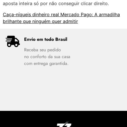
aposta inteira só por não conseguir clicar direito.
Caça-níqueis dinheiro real Mercado Pago: A armadilha
brilhante que ninguém quer admitir
Envio em todo Brasil
Receba seu pedido
no conforto da sua casa
com entrega garantida.