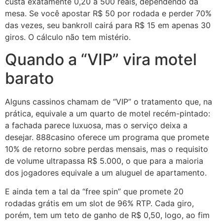
custa exatamente 0,20 a 500 reais, dependendo da
mesa. Se você apostar R$ 50 por rodada e perder 70%
das vezes, seu bankroll cairá para R$ 15 em apenas 30
giros. O cálculo não tem mistério.
Quando a “VIP” vira motel
barato
Alguns cassinos chamam de “VIP” o tratamento que, na
prática, equivale a um quarto de motel recém-pintado:
a fachada parece luxuosa, mas o serviço deixa a
desejar. 888casino oferece um programa que promete
10% de retorno sobre perdas mensais, mas o requisito
de volume ultrapassa R$ 5.000, o que para a maioria
dos jogadores equivale a um aluguel de apartamento.
E ainda tem a tal da “free spin” que promete 20
rodadas grátis em um slot de 96% RTP. Cada giro,
porém, tem um teto de ganho de R$ 0,50, logo, ao fim