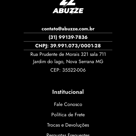
contato@abuzze.com.br
(31) 99139-7836
CNPJ: 39.991.073/0001-28
Rua Prudente de Morais 321 sala 711
Jardim do lago, Nova Serrana MG
CEP: 35522-006
Institucional
Fale Conosco
Política de Frete
Trocas e Devoluções
Perguntas Frequentes