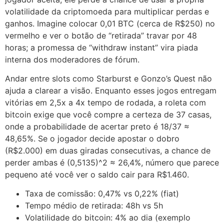
volatilidade da criptomoeda para multiplicar perdas e
ganhos. Imagine colocar 0,01 BTC (cerca de R$250) no
vermelho e ver o botão de “retirada” travar por 48
horas; a promessa de “withdraw instant” vira piada
interna dos moderadores de fórum.
Andar entre slots como Starburst e Gonzo’s Quest não
ajuda a clarear a visão. Enquanto esses jogos entregam
vitórias em 2,5x a 4x tempo de rodada, a roleta com
bitcoin exige que você compre a certeza de 37 casas,
onde a probabilidade de acertar preto é 18/37 ≈
48,65%. Se o jogador decide apostar o dobro
(R$2.000) em duas giradas consecutivas, a chance de
perder ambas é (0,5135)^2 ≈ 26,4%, número que parece
pequeno até você ver o saldo cair para R$1.460.
Taxa de comissão: 0,47% vs 0,22% (fiat)
Tempo médio de retirada: 48h vs 5h
Volatilidade do bitcoin: 4% ao dia (exemplo