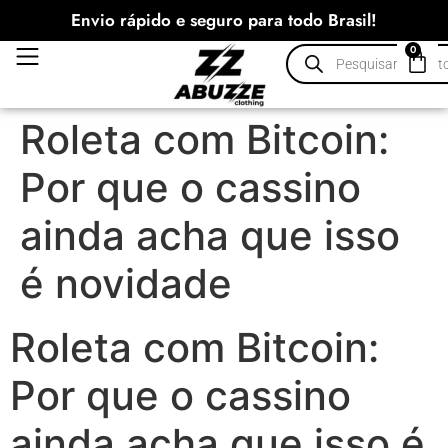
Envio rápido e seguro para todo Brasil!
0
Roleta com Bitcoin:
Por que o cassino
ainda acha que isso
é novidade
Roleta com Bitcoin:
Por que o cassino
ainda acha que isso é