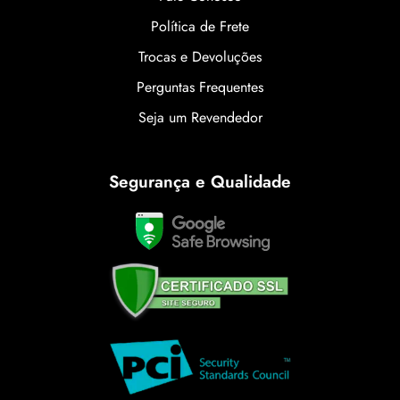
Política de Frete
Trocas e Devoluções
Perguntas Frequentes
Seja um Revendedor
Segurança e Qualidade