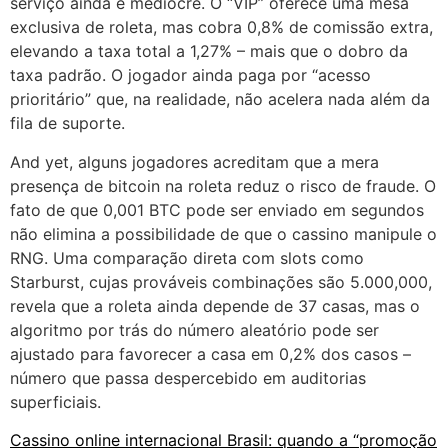
serviço ainda é medíocre. O “VIP” oferece uma mesa
exclusiva de roleta, mas cobra 0,8% de comissão extra,
elevando a taxa total a 1,27% – mais que o dobro da
taxa padrão. O jogador ainda paga por “acesso
prioritário” que, na realidade, não acelera nada além da
fila de suporte.
And yet, alguns jogadores acreditam que a mera
presença de bitcoin na roleta reduz o risco de fraude. O
fato de que 0,001 BTC pode ser enviado em segundos
não elimina a possibilidade de que o cassino manipule o
RNG. Uma comparação direta com slots como
Starburst, cujas prováveis combinações são 5.000,000,
revela que a roleta ainda depende de 37 casas, mas o
algoritmo por trás do número aleatório pode ser
ajustado para favorecer a casa em 0,2% dos casos –
número que passa despercebido em auditorias
superficiais.
Cassino online internacional Brasil: quando a “promoção