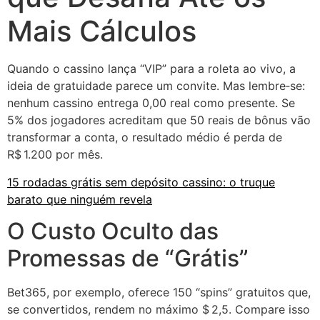
Mais Cálculos
Quando o cassino lança “VIP” para a roleta ao vivo, a
ideia de gratuidade parece um convite. Mas lembre‑se:
nenhum cassino entrega 0,00 real como presente. Se
5% dos jogadores acreditam que 50 reais de bônus vão
transformar a conta, o resultado médio é perda de
R$ 1.200 por mês.
15 rodadas grátis sem depósito cassino: o truque
barato que ninguém revela
O Custo Oculto das
Promessas de “Grátis”
Bet365, por exemplo, oferece 150 “spins” gratuitos que,
se convertidos, rendem no máximo $ 2,5. Compare isso