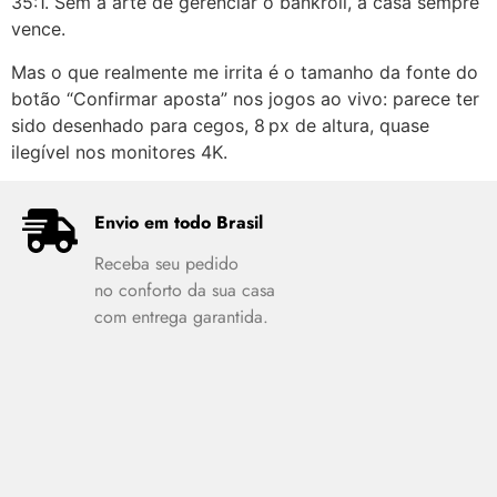
35:1. Sem a arte de gerenciar o bankroll, a casa sempre
vence.
Mas o que realmente me irrita é o tamanho da fonte do
botão “Confirmar aposta” nos jogos ao vivo: parece ter
sido desenhado para cegos, 8 px de altura, quase
ilegível nos monitores 4K.
Envio em todo Brasil
Receba seu pedido
no conforto da sua casa
com entrega garantida.