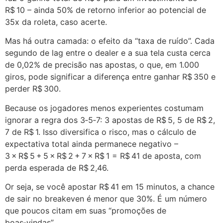
R$ 10 – ainda 50% de retorno inferior ao potencial de
35x da roleta, caso acerte.
Mas há outra camada: o efeito da “taxa de ruído”. Cada
segundo de lag entre o dealer e a sua tela custa cerca
de 0,02% de precisão nas apostas, o que, em 1.000
giros, pode significar a diferença entre ganhar R$ 350 e
perder R$ 300.
Because os jogadores menos experientes costumam
ignorar a regra dos 3‑5‑7: 3 apostas de R$ 5, 5 de R$ 2,
7 de R$ 1. Isso diversifica o risco, mas o cálculo de
expectativa total ainda permanece negativo –
3 × R$ 5 + 5 × R$ 2 + 7 × R$ 1 = R$ 41 de aposta, com
perda esperada de R$ 2,46.
Or seja, se você apostar R$ 41 em 15 minutos, a chance
de sair no breakeven é menor que 30%. É um número
que poucos citam em suas “promoções de
boas‑vindas”.