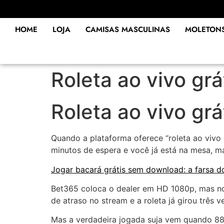
HOME
LOJA
CAMISAS MASCULINAS
MOLETON
Roleta ao vivo grá
Roleta ao vivo grá
Quando a plataforma oferece “roleta ao vivo 
minutos de espera e você já está na mesa, m
Jogar bacará grátis sem download: a farsa 
Bet365 coloca o dealer em HD 1080p, mas no
de atraso no stream e a roleta já girou três 
Mas a verdadeira jogada suja vem quando 888c