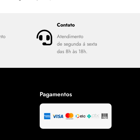
Contato
nto
Atendimento
de segunda á sexta
das 8h às 18h.
Pagamentos