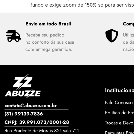
fundo e exige zoom de 150% só para ser vist
Envio em todo Brasil
Comp
Receba seu pedido
Utili
no conforto da sua casa
de d
com entrega garantida.
nacio
Instituciona
Fale Conosco
contato@abuzze.com.br
Política de Fr
(31) 99139-7836
CNPJ: 39.991.073/0001-28
Trocas e Devo
Rua Prudente de Morais 321 sala 711
Perguntas Fre