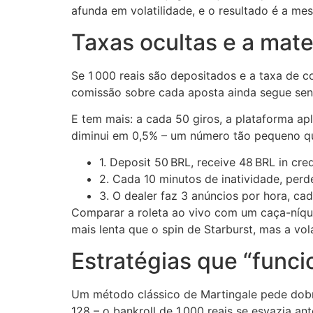
afunda em volatilidade, e o resultado é a me
Taxas ocultas e a mate
Se 1 000 reais são depositados e a taxa de co
comissão sobre cada aposta ainda segue sen
E tem mais: a cada 50 giros, a plataforma apli
diminui em 0,5% – um número tão pequeno qu
1. Deposit 50 BRL, receive 48 BRL in cred
2. Cada 10 minutos de inatividade, perd
3. O dealer faz 3 anúncios por hora, 
Comparar a roleta ao vivo com um caça-níque
mais lenta que o spin de Starburst, mas a vo
Estratégias que “funci
Um método clássico de Martingale pede dobra
128 – o bankroll de 1 000 reais se esvazia ant