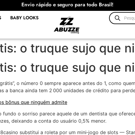
Envio rápido e seguro para todo Brasil!
S
BABY LOOKS
tis: o truque sujo que 
tis: o truque sujo que 
grátis”, o número 0 sempre aparece antes do 1, como quem p
as a banca ainda tem 2 000 unidades de crédito para perde
dos bônus que ninguém admite
 fundo o sorriso parece aquele de um dentista que oferec
vezes, deixando a conta do usuário 0,5% menor.
asino substitui a roleta por um mini‑jogo de slots — Star