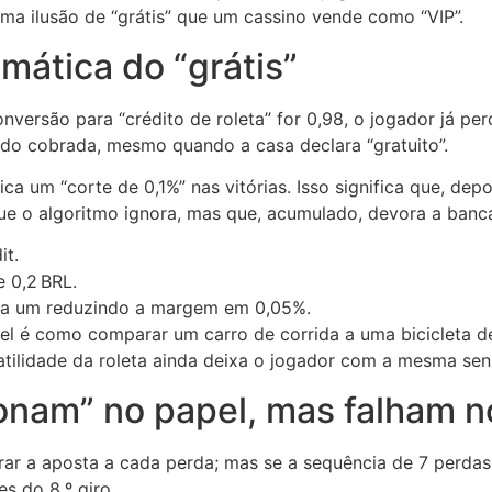
sma ilusão de “grátis” que um cassino vende como “VIP”.
mática do “grátis”
nversão para “crédito de roleta” for 0,98, o jogador já pe
do cobrada, mesmo quando a casa declara “gratuito”.
ca um “corte de 0,1%” nas vitórias. Isso significa que, depo
e o algoritmo ignora, mas que, acumulado, devora a banc
it.
e 0,2 BRL.
cada um reduzindo a margem em 0,05%.
l é como comparar um carro de corrida a uma bicicleta de
latilidade da roleta ainda deixa o jogador com a mesma se
onam” no papel, mas falham no
r a aposta a cada perda; mas se a sequência de 7 perdas
es do 8.º giro.