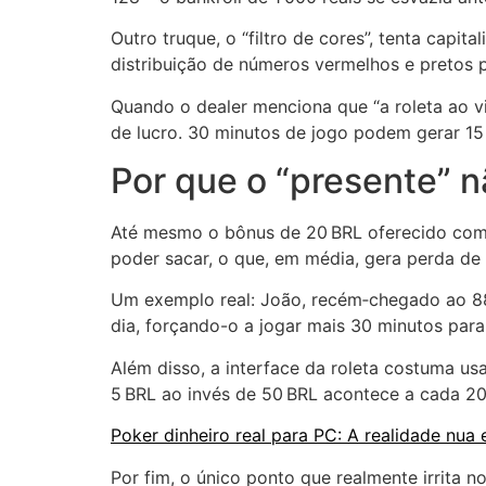
Outro truque, o “filtro de cores”, tenta capit
distribuição de números vermelhos e pretos
Quando o dealer menciona que “a roleta ao v
de lucro. 30 minutos de jogo podem gerar 1
Por que o “presente” 
Até mesmo o bônus de 20 BRL oferecido como “
poder sacar, o que, em média, gera perda de
Um exemplo real: João, recém‑chegado ao 888c
dia, forçando-o a jogar mais 30 minutos para 
Além disso, a interface da roleta costuma usar
5 BRL ao invés de 50 BRL acontece a cada 2
Poker dinheiro real para PC: A realidade nua 
Por fim, o único ponto que realmente irrita n