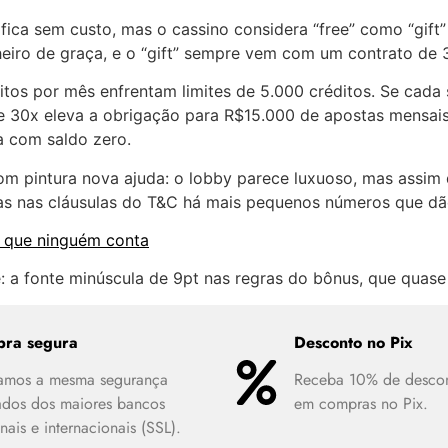
ifica sem custo, mas o cassino considera “free” como “gift
eiro de graça, e o “gift” sempre vem com um contrato de 
tos por mês enfrentam limites de 5.000 créditos. Se cada
e 30x eleva a obrigação para R$15.000 de apostas mensai
 com saldo zero.
m pintura nova ajuda: o lobby parece luxuoso, mas assim 
, mas nas cláusulas do T&C há mais pequenos números que d
o que ninguém conta
nte: a fonte minúscula de 9pt nas regras do bônus, que quas
ra segura
Desconto no Pix
zamos a mesma segurança
Receba 10% de desco
ados dos maiores bancos
em compras no Pix.
nais e internacionais (SSL).