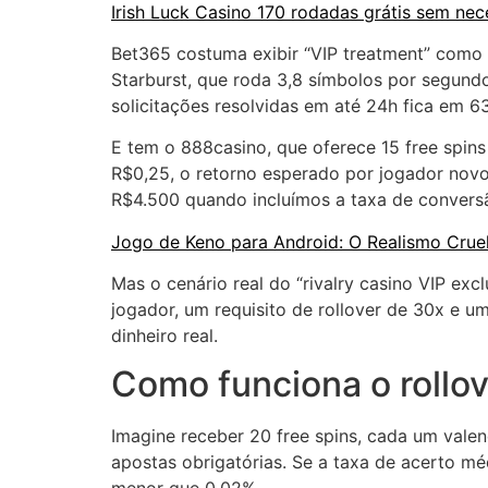
Irish Luck Casino 170 rodadas grátis sem ne
Bet365 costuma exibir “VIP treatment” como 
Starburst, que roda 3,8 símbolos por segundo
solicitações resolvidas em até 24h fica em 6
E tem o 888casino, que oferece 15 free spin
R$0,25, o retorno esperado por jogador novo
R$4.500 quando incluímos a taxa de convers
Jogo de Keno para Android: O Realismo Cruel
Mas o cenário real do “rivalry casino VIP exc
jogador, um requisito de rollover de 30x e 
dinheiro real.
Como funciona o rollo
Imagine receber 20 free spins, cada um valen
apostas obrigatórias. Se a taxa de acerto mé