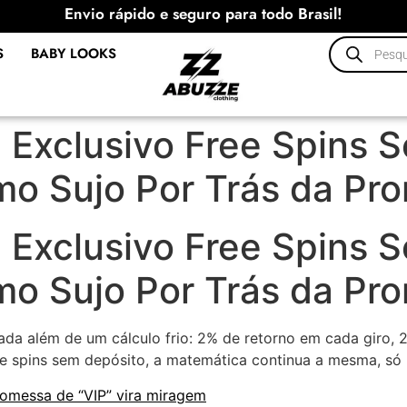
Envio rápido e seguro para todo Brasil!
S
BABY LOOKS
P Exclusivo Free Spins 
mo Sujo Por Trás da Pr
P Exclusivo Free Spins 
mo Sujo Por Trás da Pr
Nada além de um cálculo frio: 2% de retorno em cada giro,
ree spins sem depósito, a matemática continua a mesma, só
romessa de “VIP” vira miragem