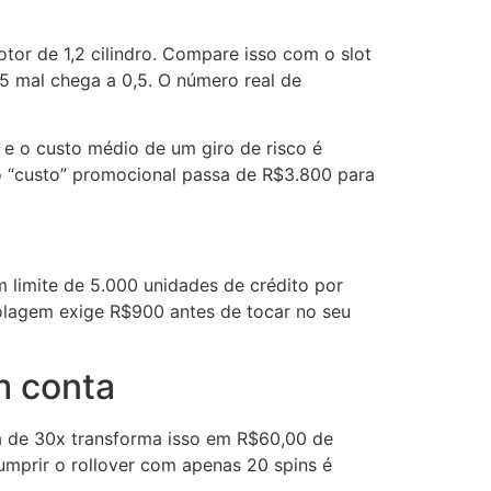
tor de 1,2 cilindro. Compare isso com o slot
5 mal chega a 0,5. O número real de
 e o custo médio de um giro de risco é
 o “custo” promocional passa de R$3.800 para
m limite de 5.000 unidades de crédito por
rolagem exige R$900 antes de tocar no seu
m conta
xa de 30x transforma isso em R$60,00 de
umprir o rollover com apenas 20 spins é