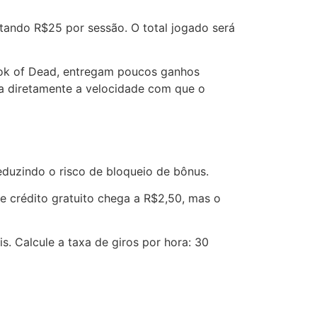
stando R$25 por sessão. O total jogado será
 Book of Dead, entregam poucos ganhos
ta diretamente a velocidade com que o
eduzindo o risco de bloqueio de bônus.
de crédito gratuito chega a R$2,50, mas o
is. Calcule a taxa de giros por hora: 30