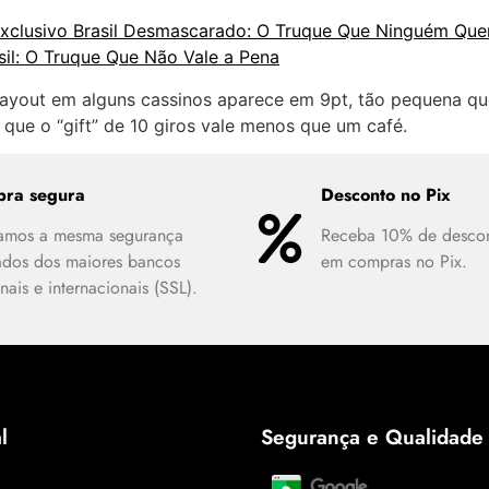
 Exclusivo Brasil Desmascarado: O Truque Que Ninguém Que
sil: O Truque Que Não Vale a Pena
 payout em alguns cassinos aparece em 9pt, tão pequena qu
 que o “gift” de 10 giros vale menos que um café.
ra segura
Desconto no Pix
zamos a mesma segurança
Receba 10% de desco
ados dos maiores bancos
em compras no Pix.
nais e internacionais (SSL).
l
Segurança e Qualidade