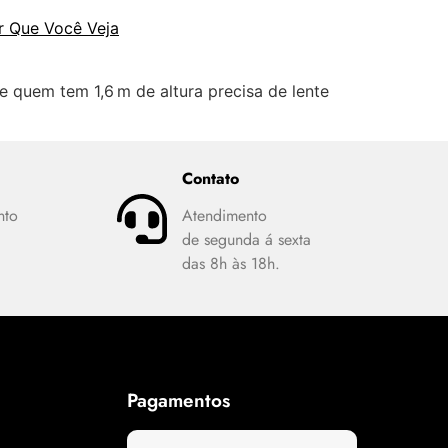
r Que Você Veja
e quem tem 1,6 m de altura precisa de lente
Contato
nto
Atendimento
de segunda á sexta
das 8h às 18h.
Pagamentos