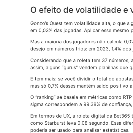
O efeito de volatilidade e
Gonzo’s Quest tem volatilidade alta, o que 
em 0,03% das jogadas. Aplicar esse mesmo pa
Mas a maioria dos jogadores não calcula 0,0
desejo em números frios: em 2023, 1,4% dos 
Considerando que a roleta tem 37 números, a 
assim, alguns “gurus” vendem planilhas que 
E tem mais: se você dividir o total de apost
mas só 0,7% desses mantêm saldo positivo a
O “ranking” se baseia em métricas como RTP (
sigma correspondem a 99,38% de confiança, 
Em termos de UX, a roleta digital da Bet365
como Starburst leva 0,08 segundo. Essa dif
poderia ser usado para analisar estatísticas.