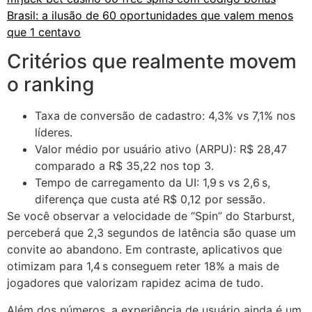
Brasil: a ilusão de 60 oportunidades que valem menos
que 1 centavo
Critérios que realmente movem
o ranking
Taxa de conversão de cadastro: 4,3% vs 7,1% nos
líderes.
Valor médio por usuário ativo (ARPU): R$ 28,47
comparado a R$ 35,22 nos top 3.
Tempo de carregamento da UI: 1,9 s vs 2,6 s,
diferença que custa até R$ 0,12 por sessão.
Se você observar a velocidade de “Spin” do Starburst,
perceberá que 2,3 segundos de latência são quase um
convite ao abandono. Em contraste, aplicativos que
otimizam para 1,4 s conseguem reter 18% a mais de
jogadores que valorizam rapidez acima de tudo.
Além dos números, a experiência de usuário ainda é um