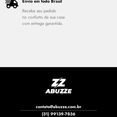
Envio em todo Brasil
Receba seu pedido
no conforto da sua casa
com entrega garantida.
contato@abuzze.com.br
(31) 99139-7836