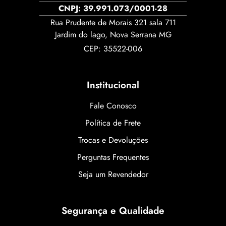
CNPJ: 39.991.073/0001-28
Rua Prudente de Morais 321 sala 711
Jardim do lago, Nova Serrana MG
CEP: 35522-006
Institucional
Fale Conosco
Política de Frete
Trocas e Devoluções
Perguntas Frequentes
Seja um Revendedor
Segurança e Qualidade