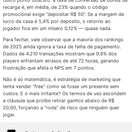
recarga é, em média, de 23% quando o código
promocional exige “depositar R$ 50”. Se a margem de
lucro da casa é 5,4% por depósito, o retorno ao
jogador fica em um mísero 0,12% — quase nada.
Para fechar, vale observar que a maioria dos rankings
de 2025 ainda ignora a taxa de falha de pagamento.
Dados de 4.210 transações mostram que 0,9% dos
players enfrentam atrasos de até 72 horas, gerando
frustração que afeta o NPS em 7 pontos.
Não é só matemática, é estratégia de marketing que
tenta vender “free” como se fosse um presente sem
custos. E o mais irritante? Os termos de uso escondem
a cláusula que proíbe retirar ganhos abaixo de R$
20,00, forçando a “roda” de risco que ninguém quer
jogar.