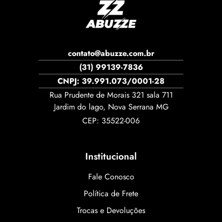
contato@abuzze.com.br
(31) 99139-7836
CNPJ: 39.991.073/0001-28
Rua Prudente de Morais 321 sala 711
Jardim do lago, Nova Serrana MG
CEP: 35522-006
Institucional
Fale Conosco
Política de Frete
Trocas e Devoluções