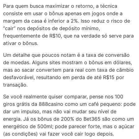
Para quem busca maximizar o retorno, a técnica
consiste em usar o bônus apenas em jogos onde a
margem da casa é inferior a 2%. Isso reduz o risco de
“cair” nos depósitos de depósito mínimo,
frequentemente de R$10, que na verdade só serve para
ativar o bônus.
Um detalhe que poucos notam é a taxa de conversão
de moedas. Alguns sites mostram o bônus em dólares,
mas ao sacar convertem para real com taxa de câmbio
desfavorável, resultando em perda de até R$15 por
transação.
Se você realmente quiser comparar, pense nos 100
giros grátis da 888casino como um café pequeno: pode
dar um impulso, mas não vai mudar seu nível de
energia. Já os bônus de 200% do Bet365 são como um
energético de 500ml; pode parecer forte, mas o açúcar
(as condições) vai fazer você cair logo depois.