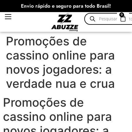
Envio rápido e seguro para todo Brasil!
0
Promoções de
cassino online para
novos jogadores: a
verdade nua e crua
Promoções de
cassino online para
novos jogadores: a