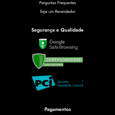
Perguntas Frequentes
Seja um Revendedor
Segurança e Qualidade
Pagamentos