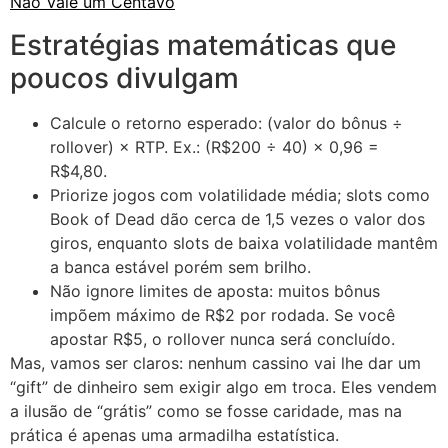
Não Vale um Centavo
Estratégias matemáticas que
poucos divulgam
Calcule o retorno esperado: (valor do bônus ÷
rollover) × RTP. Ex.: (R$200 ÷ 40) × 0,96 =
R$4,80.
Priorize jogos com volatilidade média; slots como
Book of Dead dão cerca de 1,5 vezes o valor dos
giros, enquanto slots de baixa volatilidade mantêm
a banca estável porém sem brilho.
Não ignore limites de aposta: muitos bônus
impõem máximo de R$2 por rodada. Se você
apostar R$5, o rollover nunca será concluído.
Mas, vamos ser claros: nenhum cassino vai lhe dar um
“gift” de dinheiro sem exigir algo em troca. Eles vendem
a ilusão de “grátis” como se fosse caridade, mas na
prática é apenas uma armadilha estatística.