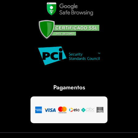
Pagamentos