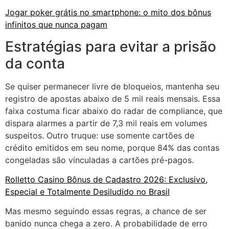
Jogar poker grátis no smartphone: o mito dos bônus
infinitos que nunca pagam
Estratégias para evitar a prisão
da conta
Se quiser permanecer livre de bloqueios, mantenha seu
registro de apostas abaixo de 5 mil reais mensais. Essa
faixa costuma ficar abaixo do radar de compliance, que
dispara alarmes a partir de 7,3 mil reais em volumes
suspeitos. Outro truque: use somente cartões de
crédito emitidos em seu nome, porque 84% das contas
congeladas são vinculadas a cartões pré-pagos.
Rolletto Casino Bônus de Cadastro 2026: Exclusivo,
Especial e Totalmente Desiludido no Brasil
Mas mesmo seguindo essas regras, a chance de ser
banido nunca chega a zero. A probabilidade de erro