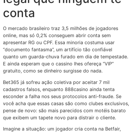
conta
O mercado brasileiro traz 3,5 milhões de jogadores
online, mas só 0,2% conseguem abrir conta sem
apresentar RG ou CPF. Essa minoria costuma usar
“documento fantasma”, um artifício tão confiável
quanto um guarda-chuva furado em dia de tempestade.
E ainda esperam que o cassino lhes ofereça “VIP”
gratuito, como se dinheiro surgisse do nada.
Bet365 já sofreu ação coletiva por aceitar 7 mil
cadastros falsos, enquanto 888casino ainda tenta
esconder a falha nos seus protocolos anti-fraude. Se
você acha que essas casas são como clubes exclusivos,
pense de novo: são mais parecidos com motéis barato
que exibem um tapete novo para distrair o cliente.
Imagine a situação: um jogador cria conta na Betfair,