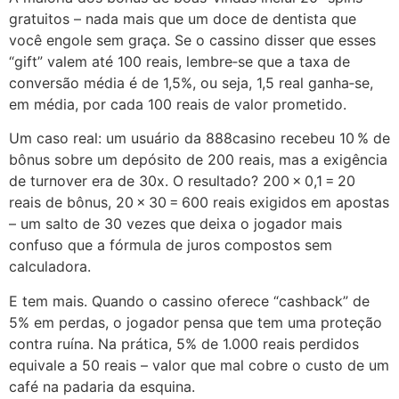
gratuitos – nada mais que um doce de dentista que
você engole sem graça. Se o cassino disser que esses
“gift” valem até 100 reais, lembre‑se que a taxa de
conversão média é de 1,5%, ou seja, 1,5 real ganha‑se,
em média, por cada 100 reais de valor prometido.
Um caso real: um usuário da 888casino recebeu 10 % de
bônus sobre um depósito de 200 reais, mas a exigência
de turnover era de 30x. O resultado? 200 × 0,1 = 20
reais de bônus, 20 × 30 = 600 reais exigidos em apostas
– um salto de 30 vezes que deixa o jogador mais
confuso que a fórmula de juros compostos sem
calculadora.
E tem mais. Quando o cassino oferece “cashback” de
5% em perdas, o jogador pensa que tem uma proteção
contra ruína. Na prática, 5% de 1.000 reais perdidos
equivale a 50 reais – valor que mal cobre o custo de um
café na padaria da esquina.