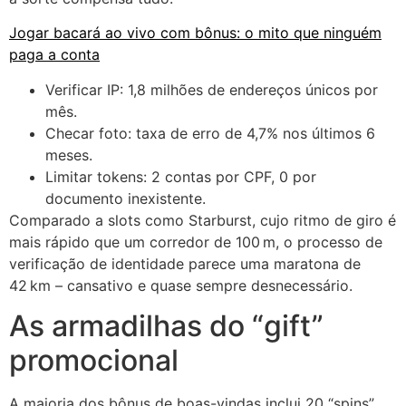
Jogar bacará ao vivo com bônus: o mito que ninguém
paga a conta
Verificar IP: 1,8 milhões de endereços únicos por
mês.
Checar foto: taxa de erro de 4,7% nos últimos 6
meses.
Limitar tokens: 2 contas por CPF, 0 por
documento inexistente.
Comparado a slots como Starburst, cujo ritmo de giro é
mais rápido que um corredor de 100 m, o processo de
verificação de identidade parece uma maratona de
42 km – cansativo e quase sempre desnecessário.
As armadilhas do “gift”
promocional
A maioria dos bônus de boas-vindas inclui 20 “spins”