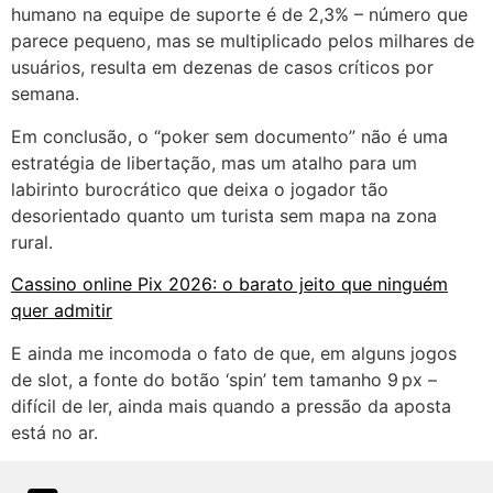
humano na equipe de suporte é de 2,3% – número que
parece pequeno, mas se multiplicado pelos milhares de
usuários, resulta em dezenas de casos críticos por
semana.
Em conclusão, o “poker sem documento” não é uma
estratégia de libertação, mas um atalho para um
labirinto burocrático que deixa o jogador tão
desorientado quanto um turista sem mapa na zona
rural.
Cassino online Pix 2026: o barato jeito que ninguém
quer admitir
E ainda me incomoda o fato de que, em alguns jogos
de slot, a fonte do botão ‘spin’ tem tamanho 9 px –
difícil de ler, ainda mais quando a pressão da aposta
está no ar.