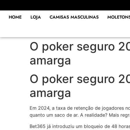
HOME
LOJA
CAMISAS MASCULINAS
MOLETON
O poker seguro 20
amarga
O poker seguro 20
amarga
Em 2024, a taxa de retenção de jogadores no
quanto um saco de ar. A realidade? Mais regr
Bet365 já introduziu um bloqueio de 48 hora