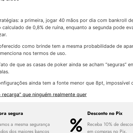
tégias: a primeira, jogar 40 mãos por dia com bankroll de
risco calculado de 0,8% de ruína, enquanto a segunda pode
zar.
 oferecido como brinde tem a mesma probabilidade de apa
 menciona nos termos de uso.
fato de que as casas de poker ainda se acham “seguras” e
alas.
nfigurações ainda tem a fonte menor que 8pt, impossível 
 recarga” que ninguém realmente quer
ra segura
Desconto no Pix
zamos a mesma segurança
Receba 10% de desco
ados dos maiores bancos
em compras no Pix.