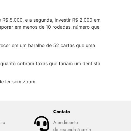
 R$ 5.000, e a segunda, investir R$ 2.000 em
 evaporar em menos de 10 rodadas, número que
recer em um baralho de 52 cartas que uma
nquanto cobram taxas que fariam um dentista
de ler sem zoom.
Contato
nto
Atendimento
de segunda á sexta