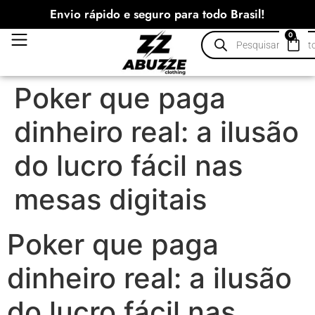
Envio rápido e seguro para todo Brasil!
0
Poker que paga
dinheiro real: a ilusão
do lucro fácil nas
mesas digitais
Poker que paga
dinheiro real: a ilusão
do lucro fácil nas