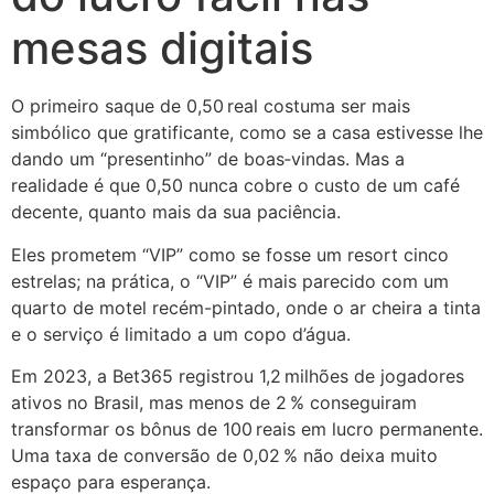
mesas digitais
O primeiro saque de 0,50 real costuma ser mais
simbólico que gratificante, como se a casa estivesse lhe
dando um “presentinho” de boas‑vindas. Mas a
realidade é que 0,50 nunca cobre o custo de um café
decente, quanto mais da sua paciência.
Eles prometem “VIP” como se fosse um resort cinco
estrelas; na prática, o “VIP” é mais parecido com um
quarto de motel recém-pintado, onde o ar cheira a tinta
e o serviço é limitado a um copo d’água.
Em 2023, a Bet365 registrou 1,2 milhões de jogadores
ativos no Brasil, mas menos de 2 % conseguiram
transformar os bônus de 100 reais em lucro permanente.
Uma taxa de conversão de 0,02 % não deixa muito
espaço para esperança.