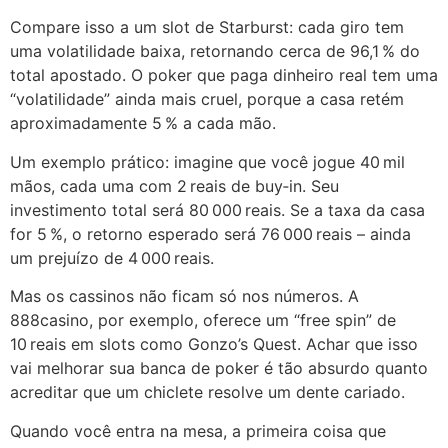
Compare isso a um slot de Starburst: cada giro tem
uma volatilidade baixa, retornando cerca de 96,1 % do
total apostado. O poker que paga dinheiro real tem uma
“volatilidade” ainda mais cruel, porque a casa retém
aproximadamente 5 % a cada mão.
Um exemplo prático: imagine que você jogue 40 mil
mãos, cada uma com 2 reais de buy‑in. Seu
investimento total será 80 000 reais. Se a taxa da casa
for 5 %, o retorno esperado será 76 000 reais – ainda
um prejuízo de 4 000 reais.
Mas os cassinos não ficam só nos números. A
888casino, por exemplo, oferece um “free spin” de
10 reais em slots como Gonzo’s Quest. Achar que isso
vai melhorar sua banca de poker é tão absurdo quanto
acreditar que um chiclete resolve um dente cariado.
Quando você entra na mesa, a primeira coisa que