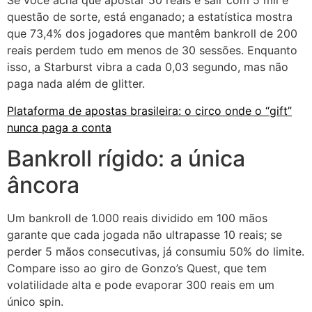
Se você acha que apostar 50 reais e sair com 5 mil é
questão de sorte, está enganado; a estatística mostra
que 73,4% dos jogadores que mantêm bankroll de 200
reais perdem tudo em menos de 30 sessões. Enquanto
isso, a Starburst vibra a cada 0,03 segundo, mas não
paga nada além de glitter.
Plataforma de apostas brasileira: o circo onde o “gift”
nunca paga a conta
Bankroll rígido: a única
âncora
Um bankroll de 1.000 reais dividido em 100 mãos
garante que cada jogada não ultrapasse 10 reais; se
perder 5 mãos consecutivas, já consumiu 50% do limite.
Compare isso ao giro de Gonzo’s Quest, que tem
volatilidade alta e pode evaporar 300 reais em um
único spin.