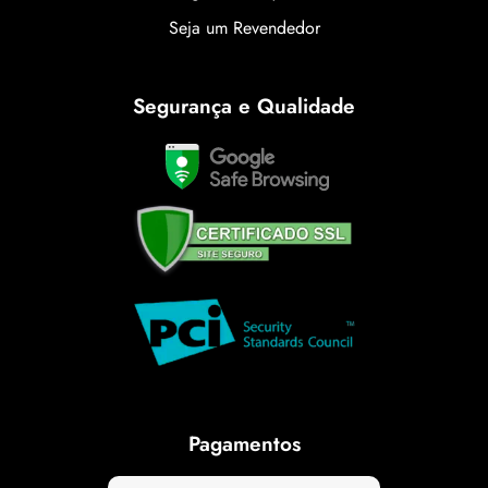
Seja um Revendedor
Segurança e Qualidade
Pagamentos