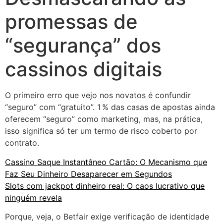
promessas de
“segurança” dos
cassinos digitais
O primeiro erro que vejo nos novatos é confundir
“seguro” com “gratuito”. 1 % das casas de apostas ainda
oferecem “seguro” como marketing, mas, na prática,
isso significa só ter um termo de risco coberto por
contrato.
Cassino Saque Instantâneo Cartão: O Mecanismo que
Faz Seu Dinheiro Desaparecer em Segundos
Slots com jackpot dinheiro real: O caos lucrativo que
ninguém revela
Porque, veja, o Betfair exige verificação de identidade