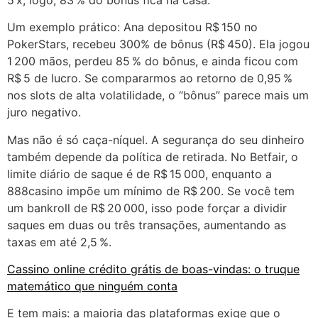
Um exemplo prático: Ana depositou R$ 150 no
PokerStars, recebeu 300% de bônus (R$ 450). Ela jogou
1 200 mãos, perdeu 85 % do bônus, e ainda ficou com
R$ 5 de lucro. Se compararmos ao retorno de 0,95 %
nos slots de alta volatilidade, o “bônus” parece mais um
juro negativo.
Mas não é só caça-níquel. A segurança do seu dinheiro
também depende da política de retirada. No Betfair, o
limite diário de saque é de R$ 15 000, enquanto a
888casino impõe um mínimo de R$ 200. Se você tem
um bankroll de R$ 20 000, isso pode forçar a dividir
saques em duas ou três transações, aumentando as
taxas em até 2,5 %.
Cassino online crédito grátis de boas-vindas: o truque
matemático que ninguém conta
E tem mais: a maioria das plataformas exige que o