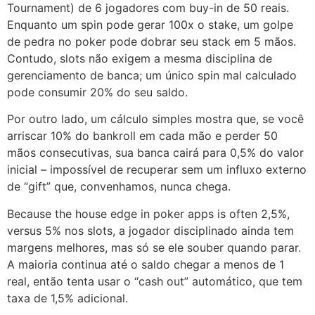
Tournament) de 6 jogadores com buy-in de 50 reais.
Enquanto um spin pode gerar 100x o stake, um golpe
de pedra no poker pode dobrar seu stack em 5 mãos.
Contudo, slots não exigem a mesma disciplina de
gerenciamento de banca; um único spin mal calculado
pode consumir 20% do seu saldo.
Por outro lado, um cálculo simples mostra que, se você
arriscar 10% do bankroll em cada mão e perder 50
mãos consecutivas, sua banca cairá para 0,5% do valor
inicial – impossível de recuperar sem um influxo externo
de “gift” que, convenhamos, nunca chega.
Because the house edge in poker apps is often 2,5%,
versus 5% nos slots, a jogador disciplinado ainda tem
margens melhores, mas só se ele souber quando parar.
A maioria continua até o saldo chegar a menos de 1
real, então tenta usar o “cash out” automático, que tem
taxa de 1,5% adicional.