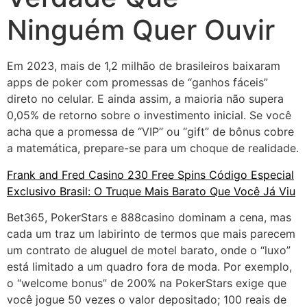
Ninguém Quer Ouvir
Em 2023, mais de 1,2 milhão de brasileiros baixaram
apps de poker com promessas de “ganhos fáceis”
direto no celular. E ainda assim, a maioria não supera
0,05% de retorno sobre o investimento inicial. Se você
acha que a promessa de “VIP” ou “gift” de bônus cobre
a matemática, prepare-se para um choque de realidade.
Frank and Fred Casino 230 Free Spins Código Especial
Exclusivo Brasil: O Truque Mais Barato Que Você Já Viu
Bet365, PokerStars e 888casino dominam a cena, mas
cada um traz um labirinto de termos que mais parecem
um contrato de aluguel de motel barato, onde o “luxo”
está limitado a um quadro fora de moda. Por exemplo,
o “welcome bonus” de 200% na PokerStars exige que
você jogue 50 vezes o valor depositado; 100 reais de