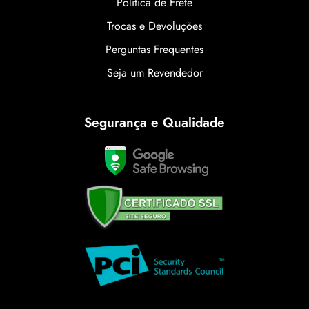
Política de Frete
Trocas e Devoluções
Perguntas Frequentes
Seja um Revendedor
Segurança e Qualidade