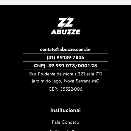
contato@abuzze.com.br
(31) 99139-7836
CNPJ: 39.991.073/0001-28
Rua Prudente de Morais 321 sala 711
Jardim do lago, Nova Serrana MG
CEP: 35522-006
Institucional
Fale Conosco