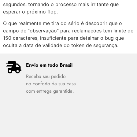
segundos, tornando o processo mais irritante que
esperar o próximo flop.
O que realmente me tira do sério é descobrir que o
campo de “observação” para reclamações tem limite de
150 caracteres, insuficiente para detalhar o bug que
oculta a data de validade do token de segurança.
Envio em todo Brasil
Receba seu pedido
no conforto da sua casa
com entrega garantida.