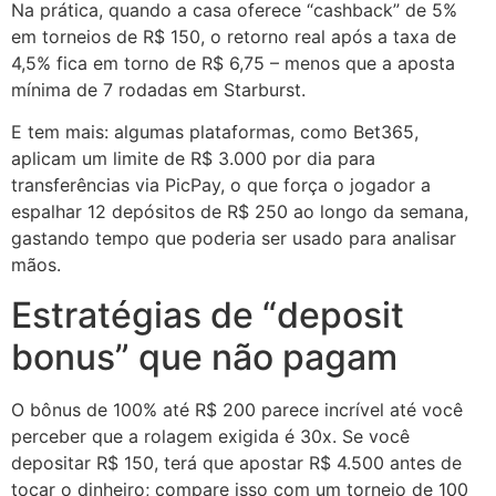
Na prática, quando a casa oferece “cashback” de 5%
em torneios de R$ 150, o retorno real após a taxa de
4,5% fica em torno de R$ 6,75 – menos que a aposta
mínima de 7 rodadas em Starburst.
E tem mais: algumas plataformas, como Bet365,
aplicam um limite de R$ 3.000 por dia para
transferências via PicPay, o que força o jogador a
espalhar 12 depósitos de R$ 250 ao longo da semana,
gastando tempo que poderia ser usado para analisar
mãos.
Estratégias de “deposit
bonus” que não pagam
O bônus de 100% até R$ 200 parece incrível até você
perceber que a rolagem exigida é 30x. Se você
depositar R$ 150, terá que apostar R$ 4.500 antes de
tocar o dinheiro; compare isso com um torneio de 100