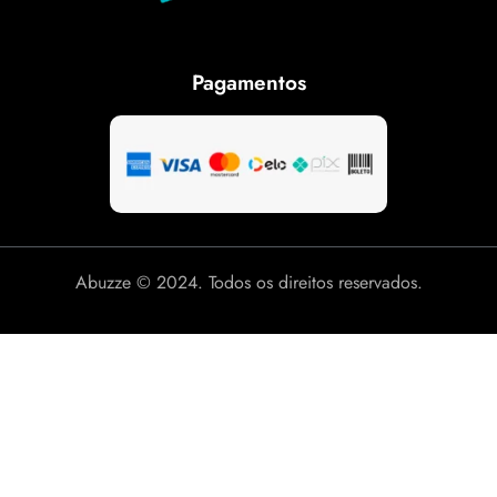
Pagamentos
Abuzze © 2024. Todos os direitos reservados.