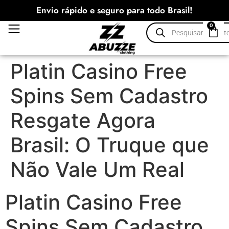
Envio rápido e seguro para todo Brasil!
0
Platin Casino Free
Spins Sem Cadastro
Resgate Agora
Brasil: O Truque que
Não Vale Um Real
Platin Casino Free
Spins Sem Cadastro