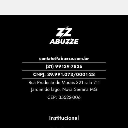
contato@abuzze.com.br
(31) 99139-7836
CNPJ: 39.991.073/0001-28
Rua Prudente de Morais 321 sala 711
Jardim do lago, Nova Serrana MG
CEP: 35522-006
Institucional