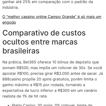
ganhar até 25% em comparação com o padrão da
indústria.
O “melhor cassino online Campo Grande” é só mais um
engodo
Comparativo de custos
ocultos entre marcas
brasileiras
Na prática, Bet365 oferece 10 bônus de depósito que
somam R$500, mas impõe um rollover de 30x. Se você
apostar R$100, precisa girar R$3.000 antes de sacar. Já
888casino propõe 20 spins gratuitos, porém limita o
ganho máximo a R$15 por rodada, tornando a
expectativa de lucro inferior a R$300 em um cenário
realista de 1% de hit rate.
Platin Casino: 30 spins, 0% rollover, limite de