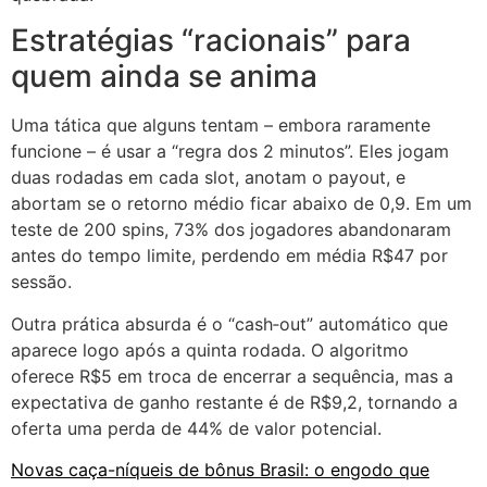
Estratégias “racionais” para
quem ainda se anima
Uma tática que alguns tentam – embora raramente
funcione – é usar a “regra dos 2 minutos”. Eles jogam
duas rodadas em cada slot, anotam o payout, e
abortam se o retorno médio ficar abaixo de 0,9. Em um
teste de 200 spins, 73% dos jogadores abandonaram
antes do tempo limite, perdendo em média R$47 por
sessão.
Outra prática absurda é o “cash‑out” automático que
aparece logo após a quinta rodada. O algoritmo
oferece R$5 em troca de encerrar a sequência, mas a
expectativa de ganho restante é de R$9,2, tornando a
oferta uma perda de 44% de valor potencial.
Novas caça-níqueis de bônus Brasil: o engodo que