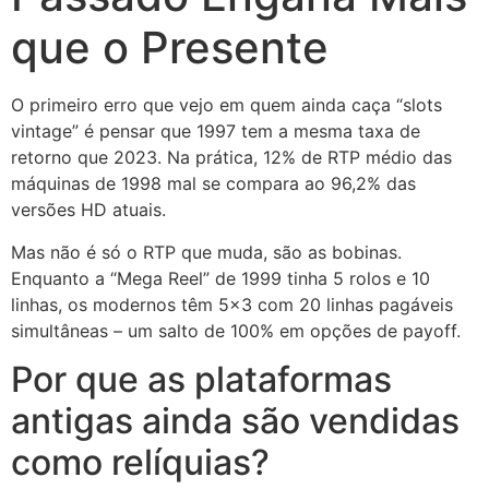
que o Presente
O primeiro erro que vejo em quem ainda caça “slots
vintage” é pensar que 1997 tem a mesma taxa de
retorno que 2023. Na prática, 12% de RTP médio das
máquinas de 1998 mal se compara ao 96,2% das
versões HD atuais.
Mas não é só o RTP que muda, são as bobinas.
Enquanto a “Mega Reel” de 1999 tinha 5 rolos e 10
linhas, os modernos têm 5×3 com 20 linhas pagáveis
simultâneas – um salto de 100% em opções de payoff.
Por que as plataformas
antigas ainda são vendidas
como relíquias?