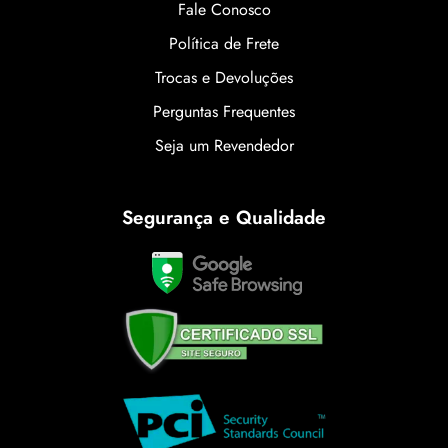
Fale Conosco
Política de Frete
Trocas e Devoluções
Perguntas Frequentes
Seja um Revendedor
Segurança e Qualidade