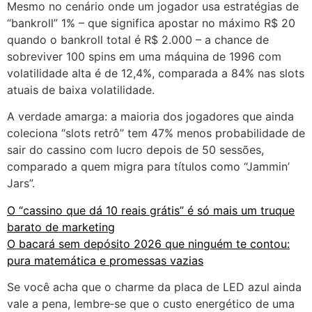
Mesmo no cenário onde um jogador usa estratégias de
“bankroll” 1% – que significa apostar no máximo R$ 20
quando o bankroll total é R$ 2.000 – a chance de
sobreviver 100 spins em uma máquina de 1996 com
volatilidade alta é de 12,4%, comparada a 84% nas slots
atuais de baixa volatilidade.
A verdade amarga: a maioria dos jogadores que ainda
coleciona “slots retrô” tem 47% menos probabilidade de
sair do cassino com lucro depois de 50 sessões,
comparado a quem migra para títulos como “Jammin’
Jars”.
O “cassino que dá 10 reais grátis” é só mais um truque
barato de marketing
O bacará sem depósito 2026 que ninguém te contou:
pura matemática e promessas vazias
Se você acha que o charme da placa de LED azul ainda
vale a pena, lembre‑se que o custo energético de uma