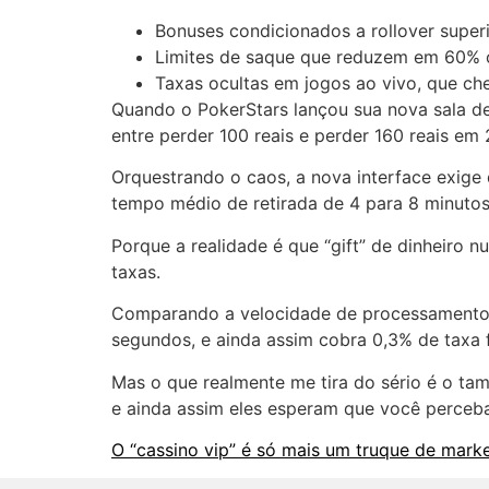
Bonuses condicionados a rollover super
Limites de saque que reduzem em 60% o
Taxas ocultas em jogos ao vivo, que c
Quando o PokerStars lançou sua nova sala de
entre perder 100 reais e perder 160 reais em
Orquestrando o caos, a nova interface exige
tempo médio de retirada de 4 para 8 minutos 
Porque a realidade é que “gift” de dinheiro n
taxas.
Comparando a velocidade de processamento 
segundos, e ainda assim cobra 0,3% de taxa f
Mas o que realmente me tira do sério é o tam
e ainda assim eles esperam que você perceba
O “cassino vip” é só mais um truque de market