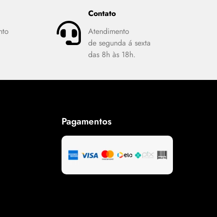
Contato
nto
Atendimento
de segunda á sexta
das 8h às 18h.
Pagamentos