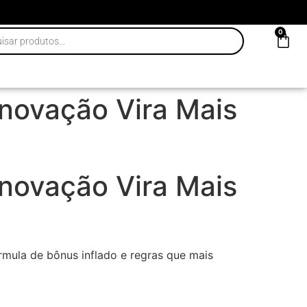
0
novação Vira Mais
novação Vira Mais
mula de bônus inflado e regras que mais