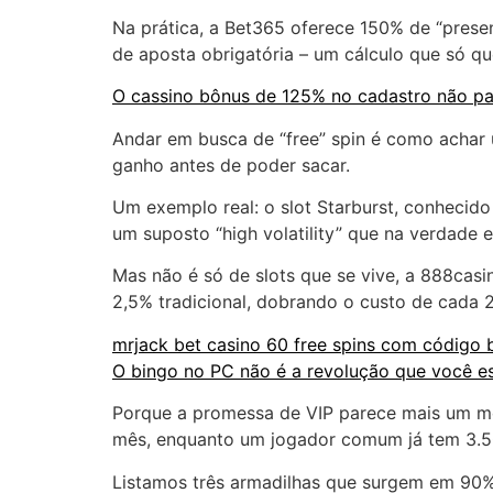
Na prática, a Bet365 oferece 150% de “presen
de aposta obrigatória – um cálculo que só qu
O cassino bônus de 125% no cadastro não pag
Andar em busca de “free” spin é como achar 
ganho antes de poder sacar.
Um exemplo real: o slot Starburst, conhecid
um suposto “high volatility” que na verdade 
Mas não é só de slots que se vive, a 888cas
2,5% tradicional, dobrando o custo de cada 
mrjack bet casino 60 free spins com código 
O bingo no PC não é a revolução que você e
Porque a promessa de VIP parece mais um mote
mês, enquanto um jogador comum já tem 3.50
Listamos três armadilhas que surgem em 90%