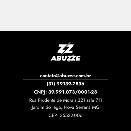
contato@abuzze.com.br
(31) 99139-7836
CNPJ: 39.991.073/0001-28
Rua Prudente de Morais 321 sala 711
Jardim do lago, Nova Serrana MG
CEP: 35522-006