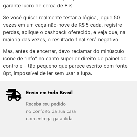
garante lucro de cerca de 8 %.
Se você quiser realmente testar a lógica, jogue 50
vezes em um caça‑não‑nove de R$ 5 cada, registre
perdas, aplique o cashback oferecido, e veja que, na
maioria das vezes, o resultado final será negativo.
Mas, antes de encerrar, devo reclamar do minúsculo
ícone de “info” no canto superior direito do painel de
controle – tão pequeno que parece escrito com fonte
8pt, impossível de ler sem usar a lupa.
Envio em todo Brasil
Receba seu pedido
no conforto da sua casa
com entrega garantida.