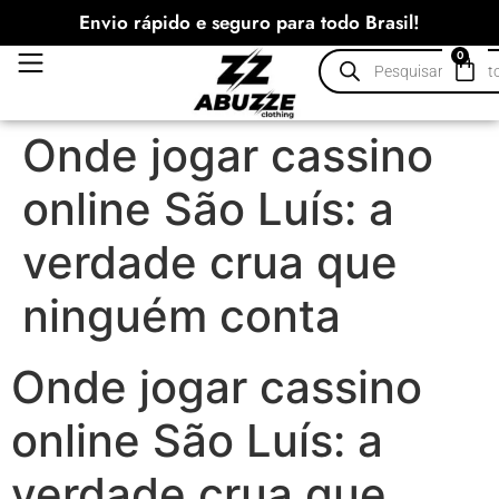
Envio rápido e seguro para todo Brasil!
0
Onde jogar cassino
online São Luís: a
verdade crua que
ninguém conta
Onde jogar cassino
online São Luís: a
verdade crua que