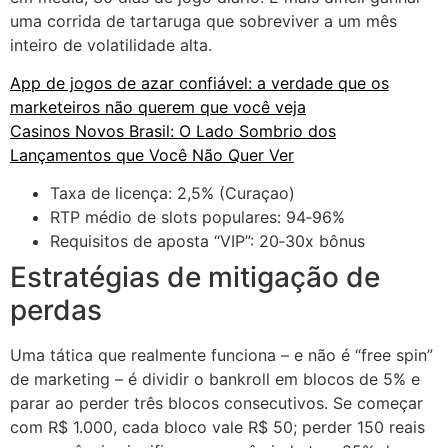
uma corrida de tartaruga que sobreviver a um mês
inteiro de volatilidade alta.
App de jogos de azar confiável: a verdade que os
marketeiros não querem que você veja
Casinos Novos Brasil: O Lado Sombrio dos
Lançamentos que Você Não Quer Ver
Taxa de licença: 2,5% (Curaçao)
RTP médio de slots populares: 94‑96%
Requisitos de aposta “VIP”: 20‑30x bônus
Estratégias de mitigação de
perdas
Uma tática que realmente funciona – e não é “free spin”
de marketing – é dividir o bankroll em blocos de 5% e
parar ao perder três blocos consecutivos. Se começar
com R$ 1.000, cada bloco vale R$ 50; perder 150 reais