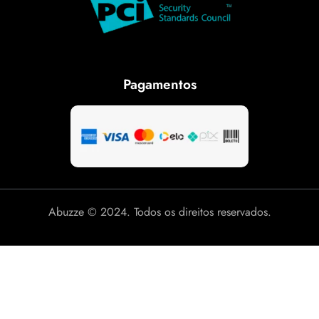
Pagamentos
Abuzze © 2024. Todos os direitos reservados.