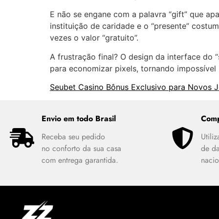
E não se engane com a palavra “gift” que ap
instituição de caridade e o “presente” costu
vezes o valor “gratuito”.
A frustração final? O design da interface do
para economizar pixels, tornando impossível
Seubet Casino Bônus Exclusivo para Novos 
Envio em todo Brasil
Comp
Receba seu pedido
Utili
no conforto da sua casa
de d
com entrega garantida.
nacio