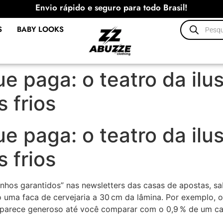
Envio rápido e seguro para todo Brasil!
S
BABY LOOKS
e paga: o teatro da ilu
 frios
e paga: o teatro da ilu
 frios
nhos garantidos” nas newsletters das casas de apostas, s
 uma faca de cervejaria a 30 cm da lâmina. Por exemplo, o
e parece generoso até você comparar com o 0,9 % de um cas