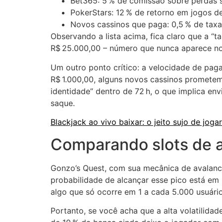
Bet365: 5 % de comissão sobre perdas s
PokerStars: 12 % de retorno em jogos d
Novos cassinos que paga: 0,5 % de taxa
Observando a lista acima, fica claro que a 
R$ 25.000,00 – número que nunca aparece nos
Um outro ponto crítico: a velocidade de pag
R$ 1.000,00, alguns novos cassinos prometem
identidade” dentro de 72 h, o que implica en
saque.
Blackjack ao vivo baixar: o jeito sujo de jog
Comparando slots de a
Gonzo’s Quest, com sua mecânica de avalanc
probabilidade de alcançar esse pico está em
algo que só ocorre em 1 a cada 5.000 usuário
Portanto, se você acha que a alta volatilida