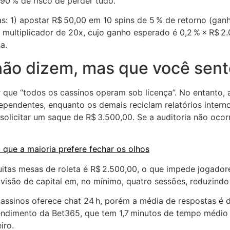
90 % de risco de perder tudo.
as: 1) apostar R$ 50,00 em 10 spins de 5 % de retorno (ga
ultiplicador de 20x, cujo ganho esperado é 0,2 % × R$ 2.0
a.
não dizem, mas que você sent
 que “todos os cassinos operam sob licença”. No entanto,
dependentes, enquanto os demais reciclam relatórios inter
solicitar um saque de R$ 3.500,00. Se a auditoria não oco
 que a maioria prefere fechar os olhos
tas mesas de roleta é R$ 2.500,00, o que impede jogadores
divisão de capital em, no mínimo, quatro sessões, reduzindo
assinos oferece chat 24 h, porém a média de respostas é d
ndimento da Bet365, que tem 1,7 minutos de tempo médio
iro.