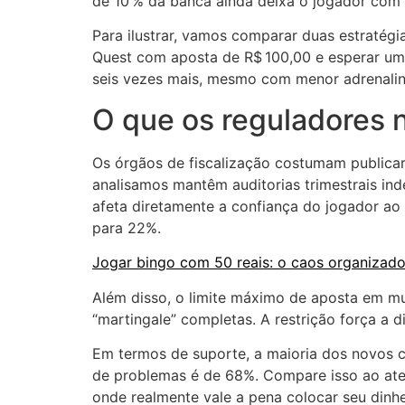
de 10 % da banca ainda deixa o jogador com 
Para ilustrar, vamos comparar duas estratégi
Quest com aposta de R$ 100,00 e esperar um m
seis vezes mais, mesmo com menor adrenalin
O que os reguladores 
Os órgãos de fiscalização costumam publicar
analisamos mantêm auditorias trimestrais in
afeta diretamente a confiança do jogador ao 
para 22%.
Jogar bingo com 50 reais: o caos organizado
Além disso, o limite máximo de aposta em mui
“martingale” completas. A restrição força a 
Em termos de suporte, a maioria dos novos c
de problemas é de 68%. Compare isso ao ate
onde realmente vale a pena colocar seu dinhe