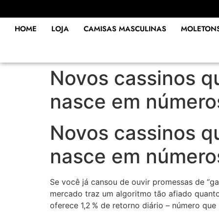
HOME
LOJA
CAMISAS MASCULINAS
MOLETON
Novos cassinos qu
nasce em números
Novos cassinos qu
nasce em números
Se você já cansou de ouvir promessas de “ga
mercado traz um algoritmo tão afiado quanto
oferece 1,2 % de retorno diário – número qu