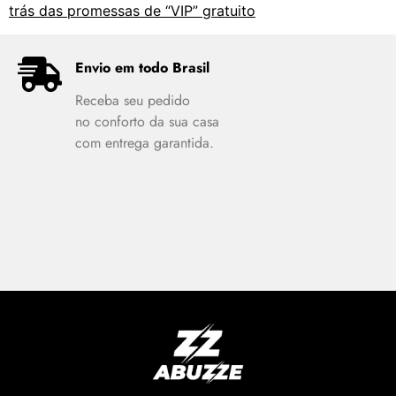
trás das promessas de “VIP” gratuito
Envio em todo Brasil
Receba seu pedido
no conforto da sua casa
com entrega garantida.