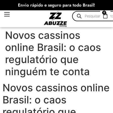
Envio rápido e seguro para todo Brasil!
0
Novos cassinos
online Brasil: o caos
regulatório que
ninguém te conta
Novos cassinos online
Brasil: o caos
regulatório que