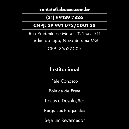
contato@abuzze.com.br
(31) 99139-7836
CNPJ: 39.991.073/0001-28
Rua Prudente de Morais 321 sala 711
Jardim do lago, Nova Serrana MG
CEP: 35522-006
Institucional
Fale Conosco
Política de Frete
Trocas e Devoluções
Perguntas Frequentes
Seja um Revendedor