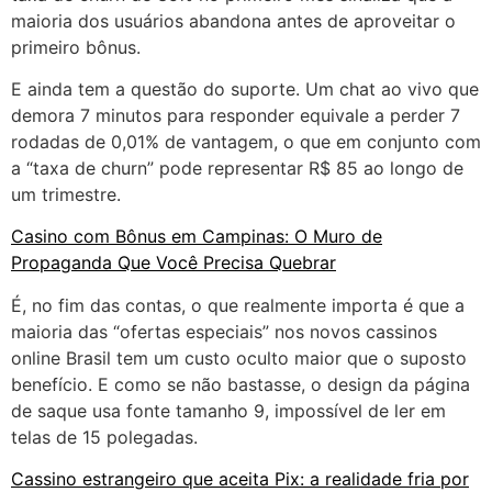
maioria dos usuários abandona antes de aproveitar o
primeiro bônus.
E ainda tem a questão do suporte. Um chat ao vivo que
demora 7 minutos para responder equivale a perder 7
rodadas de 0,01% de vantagem, o que em conjunto com
a “taxa de churn” pode representar R$ 85 ao longo de
um trimestre.
Casino com Bônus em Campinas: O Muro de
Propaganda Que Você Precisa Quebrar
É, no fim das contas, o que realmente importa é que a
maioria das “ofertas especiais” nos novos cassinos
online Brasil tem um custo oculto maior que o suposto
benefício. E como se não bastasse, o design da página
de saque usa fonte tamanho 9, impossível de ler em
telas de 15 polegadas.
Cassino estrangeiro que aceita Pix: a realidade fria por