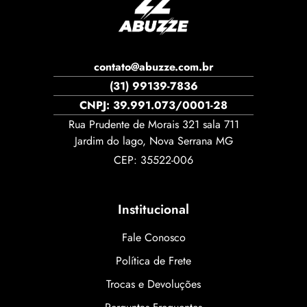
contato@abuzze.com.br
(31) 99139-7836
CNPJ: 39.991.073/0001-28
Rua Prudente de Morais 321 sala 711
Jardim do lago, Nova Serrana MG
CEP: 35522-006
Institucional
Fale Conosco
Política de Frete
Trocas e Devoluções