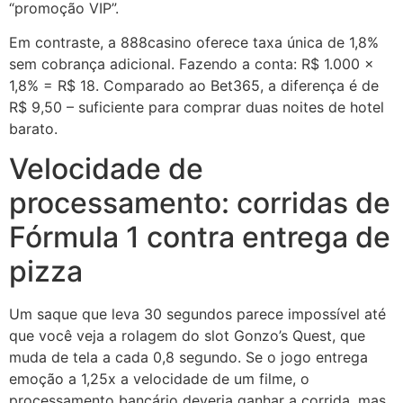
“promoção VIP”.
Em contraste, a 888casino oferece taxa única de 1,8%
sem cobrança adicional. Fazendo a conta: R$ 1.000 x
1,8% = R$ 18. Comparado ao Bet365, a diferença é de
R$ 9,50 – suficiente para comprar duas noites de hotel
barato.
Velocidade de
processamento: corridas de
Fórmula 1 contra entrega de
pizza
Um saque que leva 30 segundos parece impossível até
que você veja a rolagem do slot Gonzo’s Quest, que
muda de tela a cada 0,8 segundo. Se o jogo entrega
emoção a 1,25x a velocidade de um filme, o
processamento bancário deveria ganhar a corrida, mas