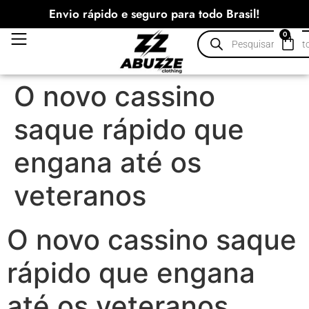
Envio rápido e seguro para todo Brasil!
0
O novo cassino
saque rápido que
engana até os
veteranos
O novo cassino saque
rápido que engana
até os veteranos