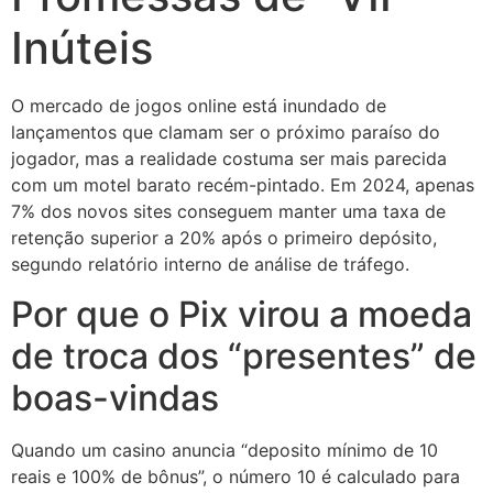
Inúteis
O mercado de jogos online está inundado de
lançamentos que clamam ser o próximo paraíso do
jogador, mas a realidade costuma ser mais parecida
com um motel barato recém-pintado. Em 2024, apenas
7% dos novos sites conseguem manter uma taxa de
retenção superior a 20% após o primeiro depósito,
segundo relatório interno de análise de tráfego.
Por que o Pix virou a moeda
de troca dos “presentes” de
boas-vindas
Quando um casino anuncia “deposito mínimo de 10
reais e 100% de bônus”, o número 10 é calculado para