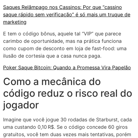
Saques Relâmpago nos Cassinos: Por que “cassino
saque rápido sem verificação” é só mais um truque de
marketing
E tem o código bônus, aquele tal “VIP” que parece
carimbo de oportunidade, mas na prática funciona
como cupom de desconto em loja de fast‑food: uma
ilusão de cortesia que a casa nunca paga.
Poker Saque Bitcoin: Quando a Promessa Vira Papelão
Como a mecânica do
código reduz o risco real do
jogador
Imagine que você jogue 30 rodadas de Starburst, cada
uma custando 0,10 R$. Se o código concede 60 giros
gratuitos, você tem duas vezes mais tentativas, porém