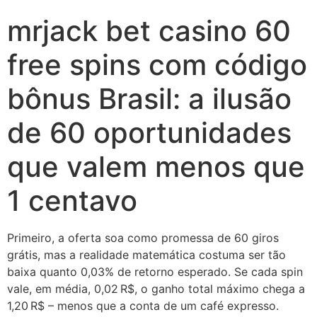
mrjack bet casino 60
free spins com código
bônus Brasil: a ilusão
de 60 oportunidades
que valem menos que
1 centavo
Primeiro, a oferta soa como promessa de 60 giros
grátis, mas a realidade matemática costuma ser tão
baixa quanto 0,03% de retorno esperado. Se cada spin
vale, em média, 0,02 R$, o ganho total máximo chega a
1,20 R$ – menos que a conta de um café expresso.