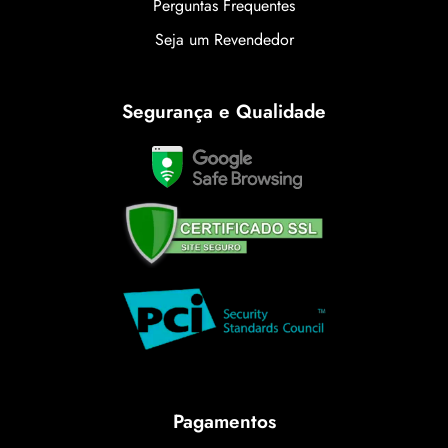
Perguntas Frequentes
Seja um Revendedor
Segurança e Qualidade
Pagamentos