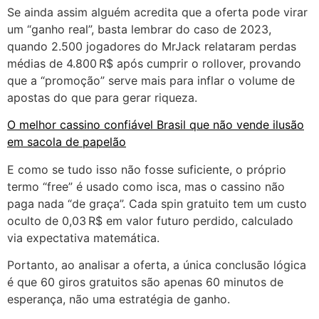
Se ainda assim alguém acredita que a oferta pode virar
um “ganho real”, basta lembrar do caso de 2023,
quando 2.500 jogadores do MrJack relataram perdas
médias de 4.800 R$ após cumprir o rollover, provando
que a “promoção” serve mais para inflar o volume de
apostas do que para gerar riqueza.
O melhor cassino confiável Brasil que não vende ilusão
em sacola de papelão
E como se tudo isso não fosse suficiente, o próprio
termo “free” é usado como isca, mas o cassino não
paga nada “de graça”. Cada spin gratuito tem um custo
oculto de 0,03 R$ em valor futuro perdido, calculado
via expectativa matemática.
Portanto, ao analisar a oferta, a única conclusão lógica
é que 60 giros gratuitos são apenas 60 minutos de
esperança, não uma estratégia de ganho.