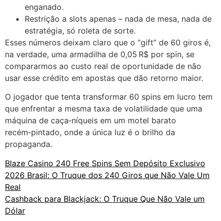
enganado.
Restrição a slots apenas – nada de mesa, nada de
estratégia, só roleta de sorte.
Esses números deixam claro que o “gift” de 60 giros é,
na verdade, uma armadilha de 0,05 R$ por spin, se
compararmos ao custo real de oportunidade de não
usar esse crédito em apostas que dão retorno maior.
O jogador que tenta transformar 60 spins em lucro tem
que enfrentar a mesma taxa de volatilidade que uma
máquina de caça‑níqueis em um motel barato
recém‑pintado, onde a única luz é o brilho da
propaganda.
Blaze Casino 240 Free Spins Sem Depósito Exclusivo
2026 Brasil: O Truque dos 240 Giros que Não Vale Um
Real
Cashback para Blackjack: O Truque Que Não Vale um
Dólar