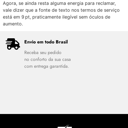
Agora, se ainda resta alguma energia para reclamar,
vale dizer que a fonte de texto nos termos de serviço
está em 9 pt, praticamente ilegível sem óculos de
aumento.
Envio em todo Brasil
Receba seu pedido
no conforto da sua casa
com entrega garantida.