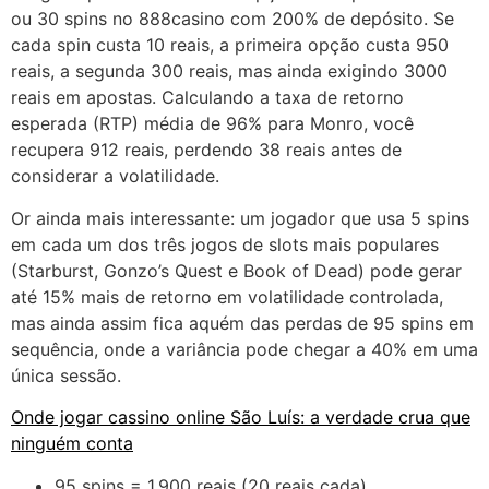
ou 30 spins no 888casino com 200% de depósito. Se
cada spin custa 10 reais, a primeira opção custa 950
reais, a segunda 300 reais, mas ainda exigindo 3000
reais em apostas. Calculando a taxa de retorno
esperada (RTP) média de 96% para Monro, você
recupera 912 reais, perdendo 38 reais antes de
considerar a volatilidade.
Or ainda mais interessante: um jogador que usa 5 spins
em cada um dos três jogos de slots mais populares
(Starburst, Gonzo’s Quest e Book of Dead) pode gerar
até 15% mais de retorno em volatilidade controlada,
mas ainda assim fica aquém das perdas de 95 spins em
sequência, onde a variância pode chegar a 40% em uma
única sessão.
Onde jogar cassino online São Luís: a verdade crua que
ninguém conta
95 spins = 1.900 reais (20 reais cada)