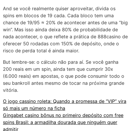
And se você realmente quiser aproveitar, divida os
spins em blocos de 19 cada. Cada bloco tem uma
chance de 19/95 ≈ 20% de acontecer antes de uma “big
win”. Mas isso ainda deixa 80% de probabilidade de
nada acontecer, o que reflete a prática de 888casino de
oferecer 50 rodadas com 150% de depósito, onde o
risco de perda total é ainda maior.
But lembre-se: o cálculo não para aí. Se você ganha
200 reais em um spin, ainda tem que cumprir 30x
(6.000 reais) em apostas, o que pode consumir todo o
seu bankroll antes mesmo de tocar na próxima grande
vitória.
O jogo cassino roleta: Quando a promessa de “VIP” vira
só mais um número na ficha
Gingabet casino bônus no primeiro depósito com free
spins Brasil: a armadilha dourada que ninguém quer
admitir