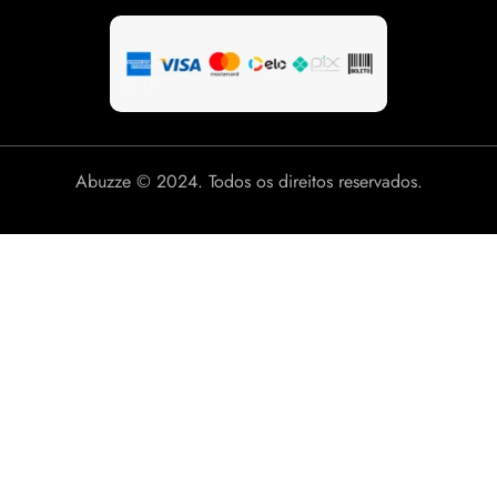
Abuzze © 2024. Todos os direitos reservados.