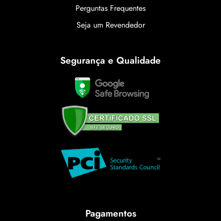
Perguntas Frequentes
Seja um Revendedor
Segurança e Qualidade
Pagamentos