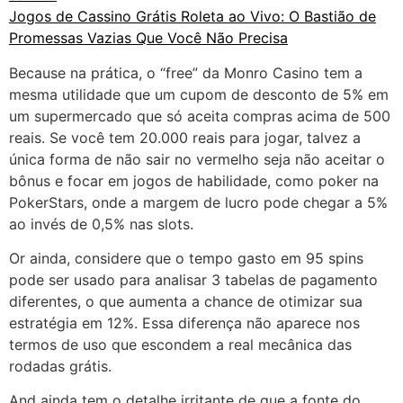
Jogos de Cassino Grátis Roleta ao Vivo: O Bastião de
Promessas Vazias Que Você Não Precisa
Because na prática, o “free” da Monro Casino tem a
mesma utilidade que um cupom de desconto de 5% em
um supermercado que só aceita compras acima de 500
reais. Se você tem 20.000 reais para jogar, talvez a
única forma de não sair no vermelho seja não aceitar o
bônus e focar em jogos de habilidade, como poker na
PokerStars, onde a margem de lucro pode chegar a 5%
ao invés de 0,5% nas slots.
Or ainda, considere que o tempo gasto em 95 spins
pode ser usado para analisar 3 tabelas de pagamento
diferentes, o que aumenta a chance de otimizar sua
estratégia em 12%. Essa diferença não aparece nos
termos de uso que escondem a real mecânica das
rodadas grátis.
And ainda tem o detalhe irritante de que a fonte do