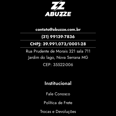
contato@abuzze.com.br
(31) 99139-7836
CNPJ: 39.991.073/0001-28
Rua Prudente de Morais 321 sala 711
Jardim do lago, Nova Serrana MG
CEP: 35522-006
Institucional
Fale Conosco
Política de Frete
Trocas e Devoluções