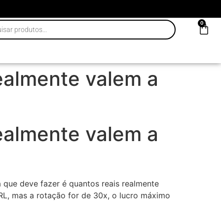
0
ealmente valem a
ealmente valem a
 que deve fazer é quantos reais realmente
RL, mas a rotação for de 30x, o lucro máximo