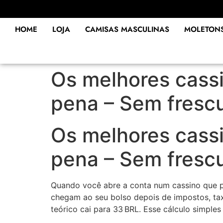
HOME
LOJA
CAMISAS MASCULINAS
MOLETON
Os melhores cassi
pena – Sem fresc
Os melhores cassi
pena – Sem fresc
Quando você abre a conta num cassino que pro
chegam ao seu bolso depois de impostos, tax
teórico cai para 33 BRL. Esse cálculo simples