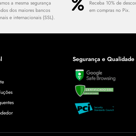
zamos a mesma segurança
Receba 10% de desco
ados dos maiores bancos
em compras no Pix.
nais e internacionais (SSL).
l
Segurança e Qualidade
ete
luções
quentes
ndedor