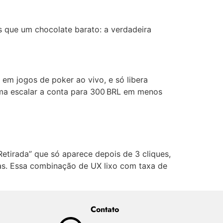
s que um chocolate barato: a verdadeira
 em jogos de poker ao vivo, e só libera
uma escalar a conta para 300 BRL em menos
etirada” que só aparece depois de 3 cliques,
as. Essa combinação de UX lixo com taxa de
Contato