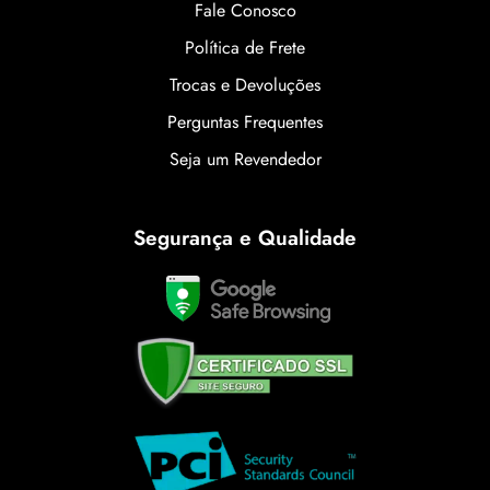
Fale Conosco
Política de Frete
Trocas e Devoluções
Perguntas Frequentes
Seja um Revendedor
Segurança e Qualidade